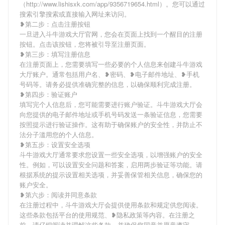
（http://www.lishisxk.com/app/9356719654.html）。您可以通过
搜索引擎搜索或直接输入网址来访问。
❥第二步：点击注册按钮
一旦进入斗牛游戏大厅官网，您会在页面上找到一个醒目的注册
按钮。点击该按钮，您将被引导至注册页面。
❥第三步：填写注册信息
在注册页面上，您需要填写一些必要的个人信息来创建斗牛游戏
大厅账户。通常包括用户名、❥密码、❥电子邮件地址、❥手机
号码等。请务必提供准确完整的信息，以确保顺利完成注册。
❥第四步：验证账户
填写完个人信息后，您可能需要进行账户验证。斗牛游戏大厅会
向您提供的电子邮件地址或手机号码发送一条验证信息，您需要
按照提示进行验证操作。这有助于确保账户的安全性，并防止不
法分子滥用您的个人信息。
❥第五步：设置安全选项
斗牛游戏大厅通常要求您设置一些安全选项，以增强账户的安全
性。例如，可以设置安全问题和答案，启用两步验证等功能。请
根据系统的提示设置相关选项，并妥善保管相关信息，确保您的
账户安全。
❥第六步：阅读并同意条款
在注册过程中，斗牛游戏大厅会提供使用条款和规定供您阅读。
这些条款包括平台的使用规范、❥隐私政策等内容。在注册之
前，请仔细阅读并理解这些条款，并确保您同意并愿意遵守。