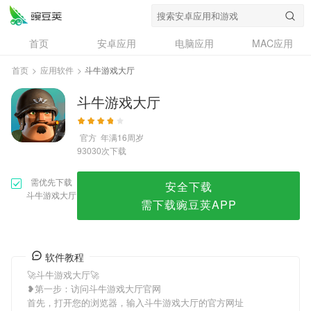
斗牛游戏大厅
首页
安卓应用
电脑应用
MAC应用
资讯
专题
设计奖
创意应用
首页
>
应用软件
>
斗牛游戏大厅
问答
斗牛游戏大厅
官方
年满16周岁
次下载
93030
需优先下载
安全下载
斗牛游戏大厅
需下载豌豆荚APP
软件教程
🚀斗牛游戏大厅🚀
❥第一步：访问斗牛游戏大厅官网
首先，打开您的浏览器，输入斗牛游戏大厅的官方网址