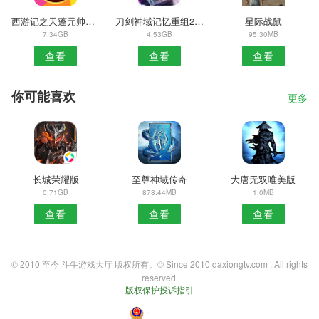
西游记之天蓬元帅官方版
刀剑神域记忆重组2.1.2
星际战鼠
7.34GB
4.53GB
95.30MB
查看
查看
查看
你可能喜欢
更多
长城荣耀版
至尊神域传奇
大唐无双唯美版
0.71GB
878.44MB
1.0MB
查看
查看
查看
© 2010 至今 斗牛游戏大厅 版权所有。© Since 2010 daxiongtv.com . All rights
reserved.
版权保护投诉指引
・