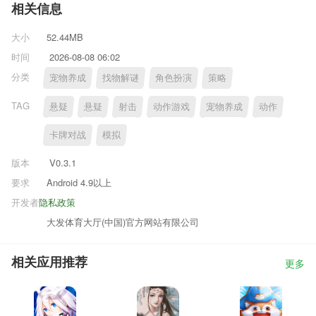
相关信息
大小
52.44MB
时间
2026-08-08 06:02
分类
宠物养成
找物解谜
角色扮演
策略
TAG
悬疑
悬疑
射击
动作游戏
宠物养成
动作
卡牌对战
模拟
版本
V0.3.1
要求
Android 4.9以上
开发者
隐私政策
大发体育大厅(中国)官方网站有限公司
相关应用推荐
更多