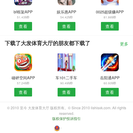
bf框架APP
娱乐惠APP
0025超级赚APP
51.43MB
54.42MB
81.86MB
查看
查看
查看
下载了大发体育大厅的朋友都下载了
更多
碰砰空间APP
车101二手车
岳阳通APP
57.24MB
90.49MB
60.93MB
查看
查看
查看
© 2010 至今 大发体育大厅 版权所有。© Since 2010 lishisxk.com. All rights
reserved.
版权保护投诉指引
・