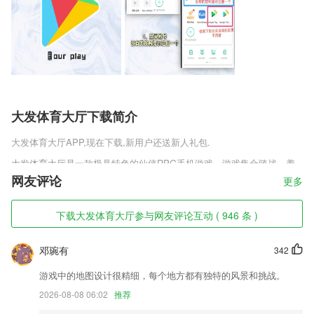
大发体育大厅下载简介
大发体育大厅
APP,现在下载,新用户还送新人礼包.
大发体育大厅是一款极具特色的仙侠RPG手机游戏，游戏集合骑战、养
侍宠、造神兵、打造绝世龙脉、问鼎之战、帮会争霸等武侠风味浓厚又极
网友评论
更多
具特色的玩法，又有浪漫海滩、科举等趣味活动。仙宠进阶，快速升级，
觉醒天赋，即可成为你的一大助力，品质越高，越加稀有，装备可自由定
下载大发体育大厅参与网友评论互动 ( 946 条 )
价交易，喜欢仙侠的玩家不容错过!创享苍穹，多样玩法，层出不穷，跨
服竞技，乐趣更多!
邓琬有
342
大发体育大厅软件特色
游戏中的地图设计很精细，每个地方都有独特的风景和挑战。
1,多种难度和种类
2026-08-08 06:02
推荐
2,身边优质好店,全新养车2265服务体验