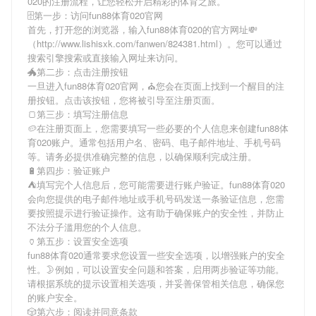
020
的注册流程，让您轻松开启精彩的体育之旅。
🗄第一步：访问fun88体育020官网
首先，打开您的浏览器，输入
fun88体育020
的官方网址💸
（http://www.lishisxk.com/fanwen/824381.html）。您可以通过
搜索引擎搜索或直接输入网址来访问。
🐲第二步：点击注册按钮
一旦进入
fun88体育020
官网，⛪️您会在页面上找到一个醒目的注
册按钮。点击该按钮，您将被引导至注册页面。
🍞第三步：填写注册信息
🥔在注册页面上，您需要填写一些必要的个人信息来创建
fun88体
育020
账户。通常包括用户名、密码、电子邮件地址、手机号码
等。请务必提供准确完整的信息，以确保顺利完成注册。
🔋第四步：验证账户
⛺填写完个人信息后，您可能需要进行账户验证。
fun88体育020
会向您提供的电子邮件地址或手机号码发送一条验证信息，您需
要按照提示进行验证操作。这有助于确保账户的安全性，并防止
不法分子滥用您的个人信息。
🏺第五步：设置安全选项
fun88体育020
通常要求您设置一些安全选项，以增强账户的安全
性。🌛例如，可以设置安全问题和答案，启用两步验证等功能。
请根据系统的提示设置相关选项，并妥善保管相关信息，确保您
的账户安全。
🎲第六步：阅读并同意条款