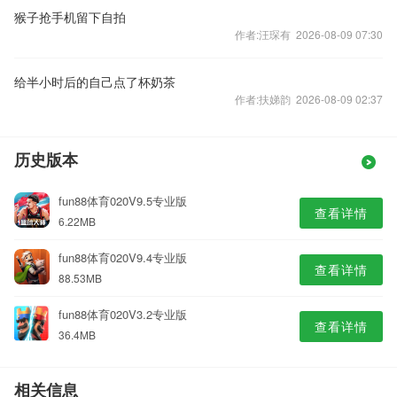
猴子抢手机留下自拍
作者:汪琛有 2026-08-09 07:30
给半小时后的自己点了杯奶茶
作者:扶娣韵 2026-08-09 02:37
历史版本
fun88体育020V9.5专业版
查看详情
6.22MB
fun88体育020V9.4专业版
查看详情
88.53MB
fun88体育020V3.2专业版
查看详情
36.4MB
相关信息