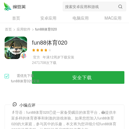
首页
安卓应用
电脑应用
MAC应用
资讯
专题
设计奖
创意应用
首页
>
应用软件
>
fun88体育020
问答
fun88体育020
官方
年满12周岁
下载安装
次下载
2471708
需优先下载
安全下载
fun88体育020安装
小编点评
👵导语：
fun88体育020
🕐是一家备受瞩目的体育平台，🖨提供丰
富多样的体育赛事和刺激的游戏体验。如果您想加入
fun88体育
020
的大家庭，参与其中的乐趣，本文将为您详细介绍
fun88体育