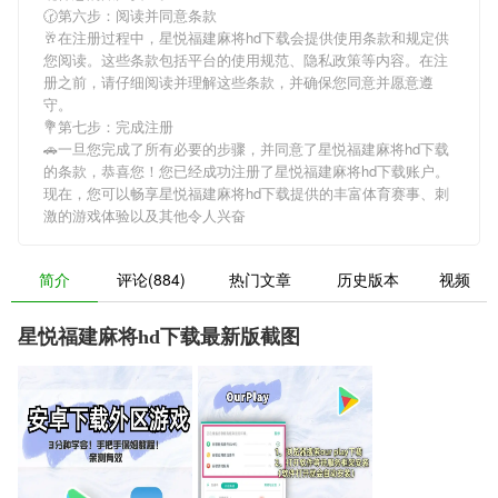
🕝第六步：阅读并同意条款
🥂在注册过程中，
星悦福建麻将hd下载
会提供使用条款和规定供
您阅读。这些条款包括平台的使用规范、隐私政策等内容。在注
册之前，请仔细阅读并理解这些条款，并确保您同意并愿意遵
守。
💐第七步：完成注册
🚗一旦您完成了所有必要的步骤，并同意了
星悦福建麻将hd下载
的条款，恭喜您！您已经成功注册了星悦福建麻将hd下载账户。
现在，您可以畅享
星悦福建麻将hd下载
提供的丰富体育赛事、刺
激的游戏体验以及其他令人兴奋
简介
评论(884)
热门文章
历史版本
视频
星悦福建麻将hd下载最新版截图