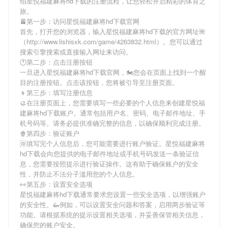
绍
星悦福建麻将hd下载
的注册流程，让您轻松开启精彩的体育之
旅。
🚈第一步：访问星悦福建麻将hd下载官网
首先，打开您的浏览器，输入
星悦福建麻将hd下载
的官方网址🌺
（http://www.lishisxk.com/game/4263832.html）。您可以通过
搜索引擎搜索或直接输入网址来访问。
🕐第二步：点击注册按钮
一旦进入
星悦福建麻将hd下载
官网，🏍您会在页面上找到一个醒
目的注册按钮。点击该按钮，您将被引导至注册页面。
👦第三步：填写注册信息
🥮在注册页面上，您需要填写一些必要的个人信息来创建
星悦福
建麻将hd下载
账户。通常包括用户名、密码、电子邮件地址、手
机号码等。请务必提供准确完整的信息，以确保顺利完成注册。
🍿第四步：验证账户
🆔填写完个人信息后，您可能需要进行账户验证。
星悦福建麻将
hd下载
会向您提供的电子邮件地址或手机号码发送一条验证信
息，您需要按照提示进行验证操作。这有助于确保账户的安全
性，并防止不法分子滥用您的个人信息。
👀第五步：设置安全选项
星悦福建麻将hd下载
通常要求您设置一些安全选项，以增强账户
的安全性。🦗例如，可以设置安全问题和答案，启用两步验证等
功能。请根据系统的提示设置相关选项，并妥善保管相关信息，
确保您的账户安全。