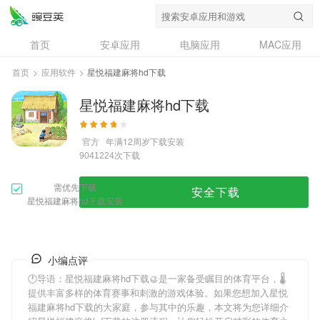
首页
安卓应用
电脑应用
MAC应用
资讯
专题
设计奖
创意应用
首页
>
应用软件
>
星悦福建麻将hd下载
问答
星悦福建麻将hd下载
官方
年满12周岁
下载安装
次下载
9041224
需优先下载
安全下载
星悦福建麻将hd下载安装
小编点评
🕐导语：
星悦福建麻将hd下载
🥮是一家备受瞩目的体育平台，🌡
提供丰富多样的体育赛事和刺激的游戏体验。如果您想加入
星悦
福建麻将hd下载
的大家庭，参与其中的乐趣，本文将为您详细介