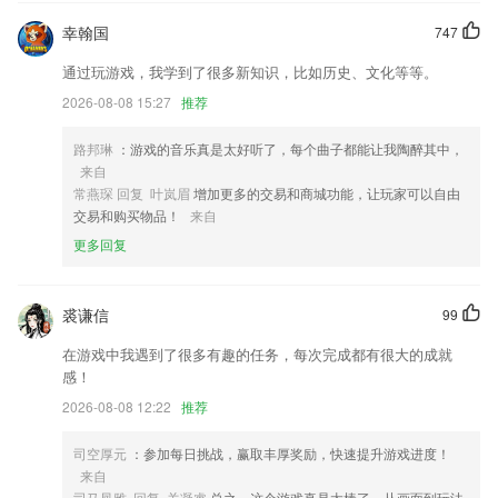
幸翰国
747
复首页及商祥页部分图片被拉伸的问题
修复视频日志卡顿问题；
通过玩游戏，我学到了很多新知识，比如历史、文化等等。
2026-08-08 15:27
推荐
【滑雪季】全民滑雪季正式开启，特价雪票199起~
【新增】客服热线电话联系入口
路邦琳
：游戏的音乐真是太好听了，每个曲子都能让我陶醉其中，
增加了会员中心模块，首页图标ui优化。
来自
常燕琛 回复 叶岚眉
增加更多的交易和商城功能，让玩家可以自由
终端店AI商品识别，可自定义存储对象，丰富的AI场景配置更灵活
交易和购买物品！
来自
联系我们
更多回复
以上就是星悦福建麻将hd下载的介绍，如果您喜欢这款软件，您可以到
应用商店进行打分评论，说出您的使用经历，以帮助我们更好的对产品进
行优化修改。
裘谦信
99
在游戏中我遇到了很多有趣的任务，每次完成都有很大的成就
感！
2026-08-08 12:22
推荐
司空厚元
：参加每日挑战，赢取丰厚奖励，快速提升游戏进度！
来自
司马凤雅 回复 关凝睿
总之，这个游戏真是太棒了，从画面到玩法