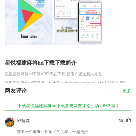
星悦福建麻将hd下载下载简介
星悦福建麻将hd下载
APP,现在下载,新用户还送新人礼包.
星悦福建麻将hd下载是一款大型沙盒生存结合roguelike强力打造的魔幻
类策略手机游戏，游戏中你将化身为一个小女孩，需要探索稀奇古怪的大
网友评论
更多
陆，这里有着许多秘密和精彩，独自开启探索和冒险，对抗坏女巫，看上
去有点像白雪公主的剧情。与此同时游戏中有大量的神器怪物和植物等，
下载星悦福建麻将hd下载参与网友评论互动 ( 662 条 )
这些东西都是有一定危险性的，就看你怎么识破了。
星悦福建麻将hd下载软件特色
邱翰婷
361
1,全面的教师资格证考试大纲
需要一个能够互相帮助的朋友，一起进步