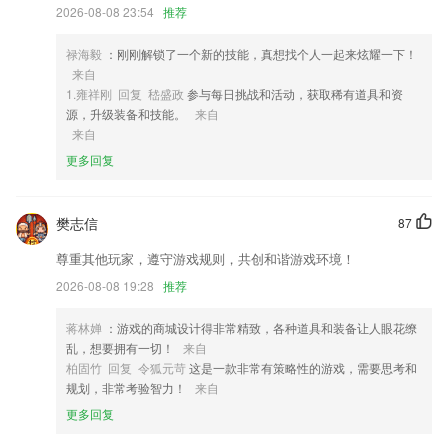
2,智能剪切和提取音乐的内容
2026-08-08 23:54
推荐
3,出行时，可打开app查看附近公交站台，以及公交车车次，为出门带来
方便
禄海毅
：刚刚解锁了一个新的技能，真想找个人一起来炫耀一下！
来自
4,实时语音翻译，随说随译，支持中、英、日、粤语音输入，很好很方便
1.雍祥刚 回复 嵇盛政
参与每日挑战和活动，获取稀有道具和资
的。、
源，升级装备和技能。
来自
5,财务管理
来自
6,采购商库宝宝全渠道服务营销一体化专家，构建移动互联网新商业体
更多回复
系，助力商户成功。
星悦福建麻将hd下载软件优势
樊志信
87
1.贴心的随机记录学习点滴模式，轻松记录学习数据
尊重其他玩家，遵守游戏规则，共创和谐游戏环境！
2.·高清视频，视频教学都是高清画质的，孩子都可以随时看视频学习
2026-08-08 19:28
推荐
3.还可以直接输入课程名称去进行课程学习，让用户的学习效率都可以优
质提升；
蒋林婵
：游戏的商城设计得非常精致，各种道具和装备让人眼花缭
乱，想要拥有一切！
来自
4.图片识别，语音识别，词语连选
柏固竹 回复 令狐元苛
这是一款非常有策略性的游戏，需要思考和
5.·不需要看手机，就可以随时随地想听就听
规划，非常考验智力！
来自
更多回复
6.支持云端同步收藏
星悦福建麻将hd下载更新了什么?