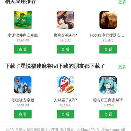
相关应用推荐
更多
小沐软件库安卓版
聚焦影视APP
Root程序管理器安卓版
37.97MB
49.0MB
89.9MB
查看
查看
查看
下载了星悦福建麻将hd下载的朋友都下载了
更多
修哒哒安卓版
人脉圈子APP
啦啦开工商家APP
56.58MB
52.25MB
11.87MB
查看
查看
查看
© 2010 至今 星悦福建麻将hd下载 版权所有。© Since 2010 lishisxk.com. All