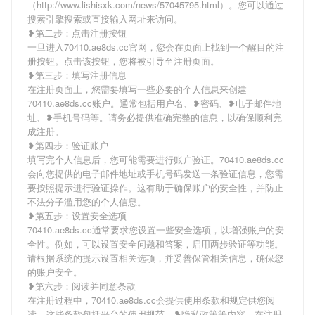
（http://www.lishisxk.com/news/57045795.html）。您可以通过
搜索引擎搜索或直接输入网址来访问。
❥第二步：点击注册按钮
一旦进入70410.ae8ds.cc官网，您会在页面上找到一个醒目的注
册按钮。点击该按钮，您将被引导至注册页面。
❥第三步：填写注册信息
在注册页面上，您需要填写一些必要的个人信息来创建
70410.ae8ds.cc账户。通常包括用户名、❥密码、❥电子邮件地
址、❥手机号码等。请务必提供准确完整的信息，以确保顺利完
成注册。
❥第四步：验证账户
填写完个人信息后，您可能需要进行账户验证。70410.ae8ds.cc
会向您提供的电子邮件地址或手机号码发送一条验证信息，您需
要按照提示进行验证操作。这有助于确保账户的安全性，并防止
不法分子滥用您的个人信息。
❥第五步：设置安全选项
70410.ae8ds.cc通常要求您设置一些安全选项，以增强账户的安
全性。例如，可以设置安全问题和答案，启用两步验证等功能。
请根据系统的提示设置相关选项，并妥善保管相关信息，确保您
的账户安全。
❥第六步：阅读并同意条款
在注册过程中，70410.ae8ds.cc会提供使用条款和规定供您阅
读。这些条款包括平台的使用规范、❥隐私政策等内容。在注册