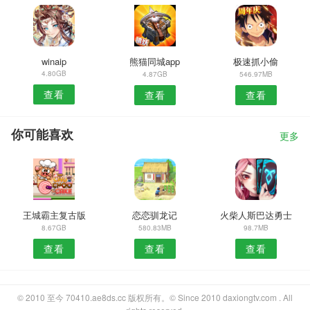
winaip
熊猫同城app
极速抓小偷
4.80GB
4.87GB
546.97MB
查看
查看
查看
你可能喜欢
更多
王城霸主复古版
恋恋驯龙记
火柴人斯巴达勇士
8.67GB
580.83MB
98.7MB
查看
查看
查看
© 2010 至今 70410.ae8ds.cc 版权所有。© Since 2010 daxiongtv.com . All