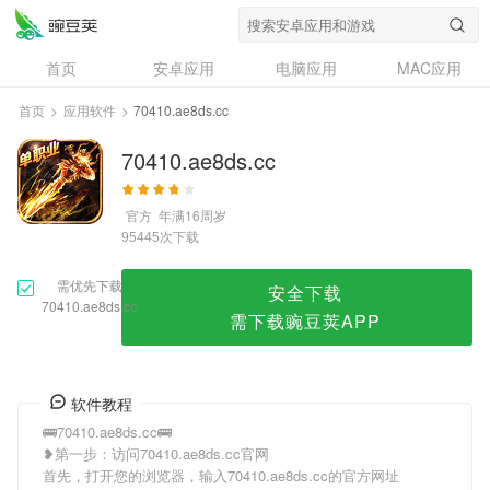
70410.ae8ds.cc
首页
安卓应用
电脑应用
MAC应用
资讯
专题
设计奖
创意应用
首页
>
应用软件
>
70410.ae8ds.cc
问答
70410.ae8ds.cc
官方
年满16周岁
次下载
95445
需优先下载
安全下载
70410.ae8ds.cc
需下载豌豆荚APP
软件教程
🚌70410.ae8ds.cc🚌
❥第一步：访问70410.ae8ds.cc官网
首先，打开您的浏览器，输入70410.ae8ds.cc的官方网址