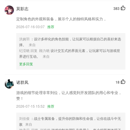
好彩客下载记录怎么删除更新了什么?
莫影志
383
优化恢复和备份操作，先开机再恢复，恢复完成后记得重启哟。
定制角色的外观和装备，展示个人的独特风格和实力，
加入直播新功能，二次元男神在穿越君等你！
2026-07-16 03:07
推荐
【专题】丰富版位样式，增加专题分类，浏览更加清晰
洪婉羽
：设计多样化的角色技能，让玩家可以根据自己的喜好来选
添加会员体系
择。
来自
优化图片，保存后更清晰
纪滢晓 回复 顾力晓
设计交互式的界面元素，让玩家可以与游戏世
界进行互动。
来自
迭代代码，降低电视遥控器的使用延迟
更多回复
联系我们
以上就是好彩客下载记录怎么删除的介绍，如果您喜欢这款软件，您可以
到应用商店进行打分评论，说出您的使用经历，以帮助我们更好的对产品
诸群凤
18
进行优化修改。
游戏的细节处理非常到位，让人感觉到开发团队的用心和专业，
赞！
2026-07-15 15:52
推荐
刘佳俊
：战士专属装备，提升你的防御和生命值，让你在战斗中无
敌
来自
施承贝 回复 张唯世
游戏的制作团队非常用心，每个细节都体现了