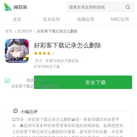
首页
安卓应用
电脑应用
MAC应用
资讯
专题
设计奖
创意应用
首页
>
应用软件
>
好彩客下载记录怎么删除
问答
好彩客下载记录怎么删除
官方
年满12周岁
下载安装
次下载
8797690
需优先下载
安全下载
好彩客下载记录怎么删除安装
小编点评
🎞导语：
好彩客下载记录怎么删除
🔐是一家备受瞩目的体育平
台，🕋提供丰富多样的体育赛事和刺激的游戏体验。如果您想加
入
好彩客下载记录怎么删除
的大家庭，参与其中的乐趣，本文将