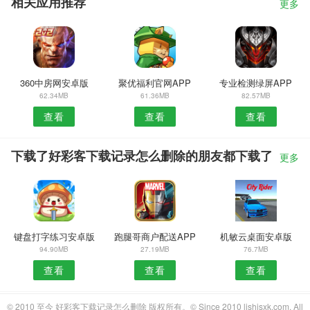
相关应用推荐
更多
360中房网安卓版
聚优福利官网APP
专业检测绿屏APP
62.34MB
61.36MB
82.57MB
查看
查看
查看
下载了好彩客下载记录怎么删除的朋友都下载了
更多
键盘打字练习安卓版
跑腿哥商户配送APP
机敏云桌面安卓版
94.90MB
27.19MB
76.7MB
查看
查看
查看
© 2010 至今 好彩客下载记录怎么删除 版权所有。© Since 2010 lishisxk.com. All