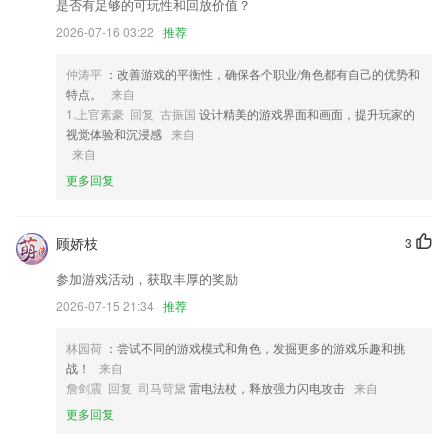
是否有足够的可玩性和回放价值？
1,订单信息提供很全面，不同类型上面下单以及接单的人都会不一样；
2026-07-16 03:22
推荐
2,提供各种模板，你都可以免费使用，帮助你的照片更有趣味。
3,批量下载任意公众号所有历史文章（包括图片）
仲涛平
：改善游戏的平衡性，确保各个职业/角色都有自己的优势和
特点。
来自
4,节省时间开支 提升现代水平
1.上官素豪 回复 古振国
设计精美的游戏界面和画面，提升玩家的
5,功能丰富，商业办公和企业管理都可以使用这款软件上面的功能。
视觉体验和沉浸感
来自
来自
6,轻松线上利用移动互联网技术和大数据技术的高端商务出行服务平台。
更多回复
好彩客下载记录怎么删除软件优势
1.提供了许多的考试通关攻略，例如：交通标志、交警手势、记忆口诀等
顾娇枝
3
等;
2.可以在线进行互动，分享学习的心得，借鉴更多好的学习模式
参加游戏活动，获取丰厚的奖励
3.办公管理平台，提供了很多处理工作事项的办公工具，可免费使用；
2026-07-15 21:34
推荐
4.各个章节的正确率和答对的题数都可以随时查看，让你知晓自己的学习
林园荷
：尝试不同的游戏模式和角色，发掘更多的游戏乐趣和挑
进度。
战！
来自
5.系统主要功能包括毕业论文检测，期刊发表文献检测，作业检测，自建
詹剑震 回复 司马苛黛
雷电法杖，释放强力闪电攻击
来自
库对比等
更多回复
6.·内置简硬笔楷书行书、王羲之颜真卿等大师的各种字体可供选择