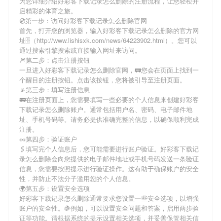
为您详细介绍
好彩客下载记录怎么删除
的注册流程，让您轻松开
启精彩的体育之旅。
💿第一步：访问好彩客下载记录怎么删除官网
首先，打开您的浏览器，输入
好彩客下载记录怎么删除
的官方网
址🗄（http://www.lishisxk.com/news/64223902.html）。您可以
通过搜索引擎搜索或直接输入网址来访问。
🎆第二步：点击注册按钮
一旦进入
好彩客下载记录怎么删除
官网，🚃您会在页面上找到一
个醒目的注册按钮。点击该按钮，您将被引导至注册页面。
📡第三步：填写注册信息
🚃在注册页面上，您需要填写一些必要的个人信息来创建
好彩客
下载记录怎么删除
账户。通常包括用户名、密码、电子邮件地
址、手机号码等。请务必提供准确完整的信息，以确保顺利完成
注册。
🥜第四步：验证账户
🖇填写完个人信息后，您可能需要进行账户验证。
好彩客下载记
录怎么删除
会向您提供的电子邮件地址或手机号码发送一条验证
信息，您需要按照提示进行验证操作。这有助于确保账户的安全
性，并防止不法分子滥用您的个人信息。
🌍第五步：设置安全选项
好彩客下载记录怎么删除
通常要求您设置一些安全选项，以增强
账户的安全性。🍇例如，可以设置安全问题和答案，启用两步验
证等功能。请根据系统的提示设置相关选项，并妥善保管相关信