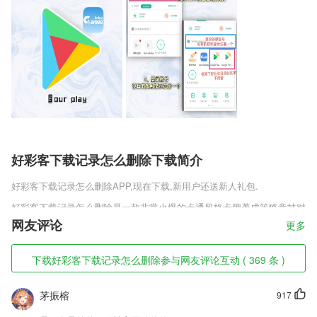
好彩客下载记录怎么删除下载简介
好彩客下载记录怎么删除
APP,现在下载,新用户还送新人礼包.
好彩客下载记录怎么删除是一款非常火爆的卡通风格卡牌养成策略竞技对
战类RPG手游，游戏中你将变身为一位领主，通过手上的卡牌角色对战
网友评论
更多
入侵者，通过养成进阶来提升角色的实力，不同的卡牌组合在一起还能发
挥出奇的效果，角色养成乐趣无穷，模拟经营轻松休闲，精致卡通游戏画
下载好彩客下载记录怎么删除参与网友评论互动 ( 369 条 )
风，海量勇士轻松收集，刺激冒险守卫这片土地，开始建设属于你的家园
吧。
茅振榕
917
好彩客下载记录怎么删除软件特色