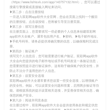
（https://www.lishisxk.com/app/143757132.html）。您可以通过
搜索引擎搜索或直接输入网址来访问。
❥第二步：点击注册按钮
一旦进入双彩网app软件大全官网，您会在页面上找到一个醒目
的注册按钮。点击该按钮，您将被引导至注册页面。
❥第三步：填写注册信息
在注册页面上，您需要填写一些必要的个人信息来创建双彩网
app软件大全账户。通常包括用户名、❥密码、❥电子邮件地址、
❥手机号码等。请务必提供准确完整的信息，以确保顺利完成注
册。
❥第四步：验证账户
填写完个人信息后，您可能需要进行账户验证。双彩网app软件
大全会向您提供的电子邮件地址或手机号码发送一条验证信息，
您需要按照提示进行验证操作。这有助于确保账户的安全性，并
防止不法分子滥用您的个人信息。
❥第五步：设置安全选项
双彩网app软件大全通常要求您设置一些安全选项，以增强账户
的安全性。例如，可以设置安全问题和答案，启用两步验证等功
能。请根据系统的提示设置相关选项，并妥善保管相关信息，确
保您的账户安全。
❥第六步：阅读并同意条款
在注册过程中，双彩网app软件大全会提供使用条款和规定供您
阅读。这些条款包括平台的使用规范、❥隐私政策等内容。在注