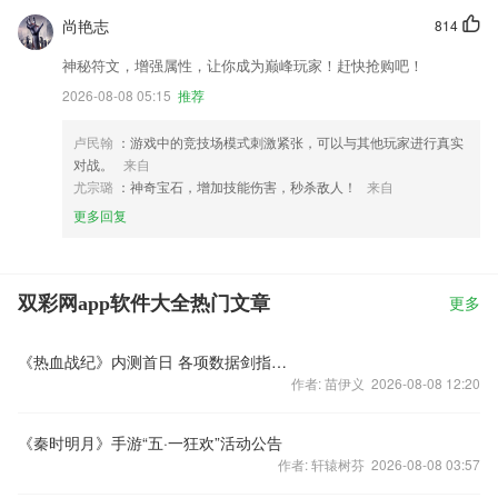
尚艳志
814
神秘符文，增强属性，让你成为巅峰玩家！赶快抢购吧！
2026-08-08 05:15
推荐
卢民翰
：游戏中的竞技场模式刺激紧张，可以与其他玩家进行真实
对战。
来自
尤宗璐
：神奇宝石，增加技能伤害，秒杀敌人！
来自
更多回复
双彩网app软件大全热门文章
更多
《热血战纪》内测首日 各项数据剑指S级大作
作者: 苗伊义 2026-08-08 12:20
《秦时明月》手游“五·一狂欢”活动公告
作者: 轩辕树芬 2026-08-08 03:57