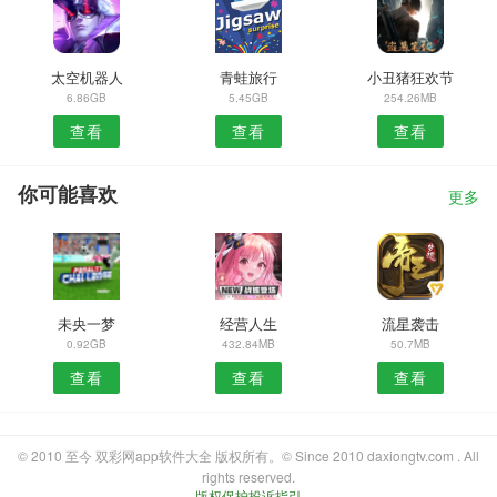
太空机器人
青蛙旅行
小丑猪狂欢节
6.86GB
5.45GB
254.26MB
查看
查看
查看
你可能喜欢
更多
未央一梦
经营人生
流星袭击
0.92GB
432.84MB
50.7MB
查看
查看
查看
© 2010 至今 双彩网app软件大全 版权所有。© Since 2010 daxiongtv.com . All
rights reserved.
版权保护投诉指引