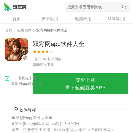
双彩网app软件大全
首页
安卓应用
电脑应用
MAC应用
资讯
专题
设计奖
创意应用
首页
>
应用软件
>
双彩网app软件大全
问答
双彩网app软件大全
官方
年满16周岁
次下载
80960
需优先下载
安全下载
双彩网app软件大全
需下载豌豆荚APP
软件教程
📽双彩网app软件大全📽
❥第一步：访问双彩网app软件大全官网
首先，打开您的浏览器，输入双彩网app软件大全的官方网址