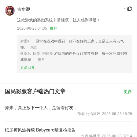
古华卿
1
这款游戏的奖励系统非常慷慨，让人感到满足！
2026-06-23 04:35
推荐
谢柔叶
：经常在游戏中遇到一些不友好的玩家，真是让人有点气
馁。
来自
逄彪茗 回复 柳建爱
游戏内的任务设计非常有趣，每一次完成都有
成就感！
来自
更多回复
国民彩票客户端热门文章
更多
原来，真正放下一个人，是留着好友、没加黑名单、也不主动发消息，直到某天发现，已经翻篇了
作者:公冶栋姣 2026-06-23 16:29
纸尿裤风波持续 Babycare晒复检报告
作者:终琳宇 2026-06-23 07:14