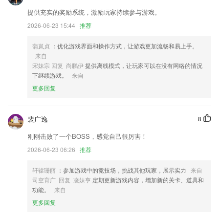
式，会更轻松有趣，让学习变成美妙的享受；
提供充实的奖励系统，激励玩家持续参与游戏。
国民彩票客户端更新了什么?
2026-06-23 15:44
推荐
以上就是金沙乐娱场app下载的介绍，如果您喜欢这款软件，您可以到应
用商店进行打分评论，说出您的使用经历，以帮助我们更好的对产品进行
蒲岚贞
：优化游戏界面和操作方式，让游戏更加流畅和易上手。
优化修改。
来自
宋妹宗 回复 尚鹏伊
提供离线模式，让玩家可以在没有网络的情况
会议支持排序分组
下继续游戏。
来自
「新增」酒店首页，热门目的地top10酒店推荐
更多回复
以上就是pg网赌软件下载官方版的介绍，如果您喜欢这款软件，您可以
到应用商店进行打分评论，说出您的使用经历，以帮助我们更好的对产品
裴广逸
8
进行优化修改。
进一步完善了应有功能，使其符合平台基本要求。
刚刚击败了一个BOSS，感觉自己很厉害！
本次更新内容：
2026-06-23 06:26
推荐
联系我们
轩辕珊丽
：参加游戏中的竞技场，挑战其他玩家，展示实力
来自
以上就是国民彩票客户端的介绍，如果您喜欢这款软件，您可以到应用商
司空育广 回复 凌妹亨
定期更新游戏内容，增加新的关卡、道具和
店进行打分评论，说出您的使用经历，以帮助我们更好的对产品进行优化
功能。
来自
修改。
更多回复