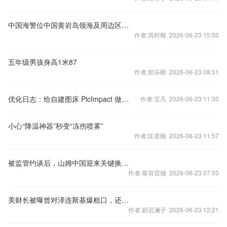
中国海警位中国黄岩岛领海及周边区域执法巡查
作者:巩时顺 2026-06-23 15:50
五年级男孩身高1米87
作者:郑乐晓 2026-06-23 08:31
优化日志：给自建图床 PicImpact 做一次大范围性能优化
作者:宝凡 2026-06-23 11:30
小心“降温神器”秒变“冻伤喷雾”
作者:匡君顺 2026-06-23 11:57
被监管约谈后，山姆中国迎来关键换防，首席采购官张青将离任
作者:慕容宜烟 2026-06-23 07:33
美财长被曝曾对泽连斯基爆粗口，还称其为嗑了药的憨豆先生
作者:尉迟澜子 2026-06-23 12:21