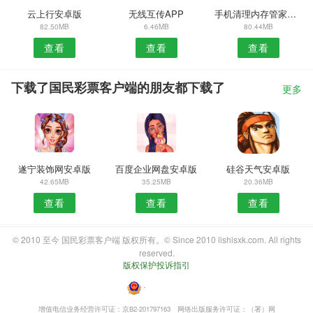
云上行安卓版
无线互传APP
手机清理内存管家安卓版
82.50MB
6.46MB
80.44MB
查看
查看
查看
下载了国民彩票客户端的朋友都下载了
更多
遂宁装饰网安卓版
百度企业网盘安卓版
硅谷天气安卓版
42.65MB
35.25MB
20.36MB
查看
查看
查看
© 2010 至今 国民彩票客户端 版权所有。© Since 2010 lishisxk.com. All rights
reserved.
版权保护投诉指引
・
增值电信业务经营许可证：京B2-201797163
网络出版服务许可证：（署）网