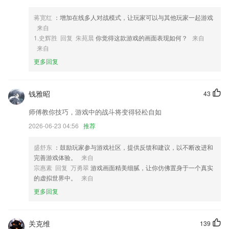
3,圈子小组：跨区域组建教师教研圈子，邀请全国名师建立学科辅导小
组。
蒋宽红
：增加在线多人对战模式，让玩家可以与其他玩家一起游戏
来自
4,内置了超强大的拍摄功能，许多种类型的证件照，都可以满足大家。
1.史辉胜 回复 朱苑晨
你觉得这款游戏的画面表现如何？
来自
5,双操作模式
来自
6,【乘法与2`4的乘法口诀】同数连加与乘法；交换乘数的位置；乘加、
更多回复
乘减、移多补少；乘法4的乘法口诀
国民彩票客户端软件优势
钱雅昭
43
1.通过简易的操作来检测自己的英语水平，使你面对考试不紧张。
师傅教你技巧，游戏中的战斗将变得轻松自如
2.】语音调速、单句播放，只显示英文，定时关闭、学习闹钟、学习记录
2026-06-23 04:56
推荐
显示等功能，还有比我更强大的吗？
3.更好的享受学习评价服务，而且还可以进行考勤查询等等服务。
盛舒东
：鼓励玩家参与游戏社区，提供反馈和建议，以不断改进和
完善游戏体验。
来自
4.——涉及布局、定式、死活训练、收官等不同内容的习题，适合不同级
宗惠素 回复 万勇翠
游戏画面精美细腻，让你仿佛置身于一个真实
别的学生练习。
的虚拟世界中。
来自
5.幼儿园各班孩子每天放学不仅可以把绘本借回家，还可以借助线上的绘
更多回复
本攻略与家长共同开展亲子阅读。
6.体裁丰富 形式多样：儿歌，绘本，诗词，插画故事，动画，小说，话
剧等形式呈现，听歌曲，练听力；记诗词，学英语；相比传统的阅读方
关克维
139