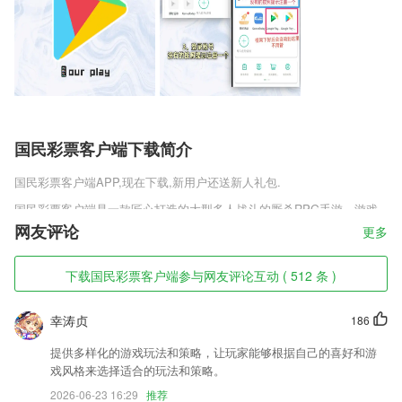
国民彩票客户端下载简介
国民彩票客户端
APP,现在下载,新用户还送新人礼包.
国民彩票客户端是一款匠心打造的大型多人战斗的厮杀RPG手游，游戏
是由同名的斗罗大陆动漫改编的，在这里能够感受到正版授权的剧情，沉
网友评论
更多
浸式的玩法，遇见对的ta，斗罗之唐门崛起正式版v1.0.1魂环搭配，猎杀
凶猛的怪兽，掠夺稀有的魂骨，超级的挑战战斗，给你最刺激的斗罗大
下载国民彩票客户端参与网友评论互动 ( 512 条 )
陆，还在等什么快来趣趣手游网下载吧。
国民彩票客户端软件特色
幸涛贞
186
1,2：登录：已经注册用户，在该手机上默认登录，无需另外登录
提供多样化的游戏玩法和策略，让玩家能够根据自己的喜好和游
2,超多云游戏可以线上玩耍，无需下载安装，可以直接在软件内玩耍高品
戏风格来选择适合的玩法和策略。
质VR游戏；
2026-06-23 16:29
推荐