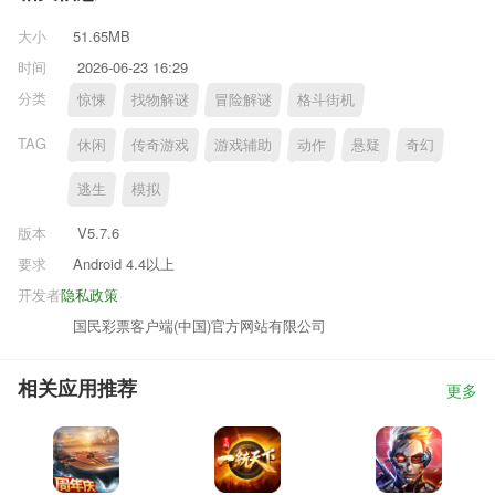
大小
51.65MB
时间
2026-06-23 16:29
分类
惊悚
找物解谜
冒险解谜
格斗街机
TAG
休闲
传奇游戏
游戏辅助
动作
悬疑
奇幻
逃生
模拟
版本
V5.7.6
要求
Android 4.4以上
开发者
隐私政策
国民彩票客户端(中国)官方网站有限公司
相关应用推荐
更多