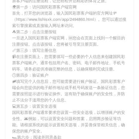
票客户端
的注册流程，让您轻松开启精彩的体育之旅。
🌍第一步：访问国民彩票客户端官网
首先，打开您的浏览器，输入
国民彩票客户端
的官方网址🚥
（https://www.lishisxk.com/app/2494860.html）。您可以通过搜
索引擎搜索或直接输入网址来访问。
⛺第二步：点击注册按钮
一旦进入
国民彩票客户端
官网，🆘您会在页面上找到一个醒目的
注册按钮。点击该按钮，您将被引导至注册页面。
📏第三步：填写注册信息
📹在注册页面上，您需要填写一些必要的个人信息来创建
国民彩
票客户端
账户。通常包括用户名、密码、电子邮件地址、手机号
码等。请务必提供准确完整的信息，以确保顺利完成注册。
🕔第四步：验证账户
🚞填写完个人信息后，您可能需要进行账户验证。
国民彩票客户
端
会向您提供的电子邮件地址或手机号码发送一条验证信息，您
需要按照提示进行验证操作。这有助于确保账户的安全性，并防
止不法分子滥用您的个人信息。
💻第五步：设置安全选项
国民彩票客户端
通常要求您设置一些安全选项，以增强账户的安
全性。🌆例如，可以设置安全问题和答案，启用两步验证等功
能。请根据系统的提示设置相关选项，并妥善保管相关信息，确
保您的账户安全。
🏎第六步：阅读并同意条款