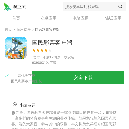
首页
安卓应用
电脑应用
MAC应用
资讯
专题
设计奖
创意应用
首页
>
应用软件
>
国民彩票客户端
问答
国民彩票客户端
官方
年满12周岁
下载安装
次下载
6398031
需优先下载
安全下载
国民彩票客户端安装
小编点评
🏚导语：
国民彩票客户端
🍿是一家备受瞩目的体育平台，🚈提供
丰富多样的体育赛事和刺激的游戏体验。如果您想加入
国民彩票
客户端
的大家庭，参与其中的乐趣，本文将为您详细介绍
国民彩