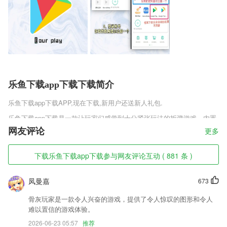
乐鱼下载app下载下载简介
乐鱼下载app下载
APP,现在下载,新用户还送新人礼包.
乐鱼下载app下载是一款让玩家们感觉到十分紧张玩法的拆弹游戏，内置
复杂的炸弹等你去进行疯狂操作，通过自身的设计可以让你掌握到海量的
网友评论
更多
知识点，内容含括了六十个关卡，很多模组等你去进行挑战，以最简单的
方式可瞬间进行拆除，极限的烧脑挑战可得到额外提升。
下载乐鱼下载app下载参与网友评论互动 ( 881 条 )
乐鱼下载app下载软件特色
凤曼嘉
673
1,优质课程限时免费，课程任务简单清晰，
2,极快完美转换；
骨灰玩家是一款令人兴奋的游戏，提供了令人惊叹的图形和令人
难以置信的游戏体验。
3,有各种需求都可以发布在这里，有需求的朋友一查就知道了。
2026-06-23 05:57
推荐