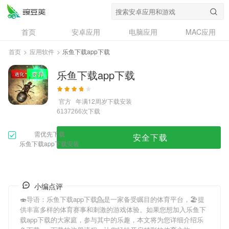
首页
安卓应用
电脑应用
MAC应用
资讯
专题
设计奖
创意应用
首页
>
应用软件
>
乐鱼下载app下载
问答
乐鱼下载app下载
官方
年满12周岁
下载安装
次下载
6137266
需优先下载
安全下载
乐鱼下载app下载安装
小编点评
🍣导语：
乐鱼下载app下载
💁是一家备受瞩目的体育平台，🏖提
供丰富多样的体育赛事和刺激的游戏体验。如果您想加入
乐鱼下
载app下载
的大家庭，参与其中的乐趣，本文将为您详细介绍
乐