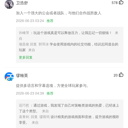
卫浩舒
578
提高系统稳定性和兼容性。
变声后音频，支持下载到本地啦
加入一个强大的公会或者战队，与他们合作战胜敌人
2026-06-23 03:24
推荐
质检模块增加打印销售单；
新增水印合成功能
许峰萍
：玩这个游戏真是可以释放压力，让我忘记一切烦恼！
来
联系我们
自
以上就是乐鱼下载app下载的介绍，如果您喜欢这款软件，您可以到应用
项昌俊 回复 郭羽冰
学会使用游戏内的社交功能，结识志同道合的
商店进行打分评论，说出您的使用经历，以帮助我们更好的对产品进行优
玩家
来自
化修改。
更多回复
缪翰英
20
提供多语言和字幕选项，方便全球玩家参与。
2026-06-23 04:39
推荐
花巧哲
：通过游戏，我发现了自己对策略类游戏的热爱，已经迷上
了这个类型。
来自
袁青剑 回复 缪雨筠
设计精美的游戏画面和音效，提升游戏的视听
享受。
来自