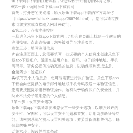
鱼下载app下载
的注册流程，让您轻松开启精彩的体育之旅。
🌐第一步：访问乐鱼下载app下载官网
首先，打开您的浏览器，输入
乐鱼下载app下载
的官方网址🕙
（https://www.lishisxk.com/app/289746.html）。您可以通过搜
索引擎搜索或直接输入网址来访问。
⛪第二步：点击注册按钮
一旦进入
乐鱼下载app下载
官网，🖱您会在页面上找到一个醒目的
注册按钮。点击该按钮，您将被引导至注册页面。
🥟第三步：填写注册信息
🍕在注册页面上，您需要填写一些必要的个人信息来创建
乐鱼下
载app下载
账户。通常包括用户名、密码、电子邮件地址、手机
号码等。请务必提供准确完整的信息，以确保顺利完成注册。
🏫第四步：验证账户
🚑填写完个人信息后，您可能需要进行账户验证。
乐鱼下载app
下载
会向您提供的电子邮件地址或手机号码发送一条验证信息，
您需要按照提示进行验证操作。这有助于确保账户的安全性，并
防止不法分子滥用您的个人信息。
🚏第五步：设置安全选项
乐鱼下载app下载
通常要求您设置一些安全选项，以增强账户的
安全性。🦀例如，可以设置安全问题和答案，启用两步验证等功
能。请根据系统的提示设置相关选项，并妥善保管相关信息，确
保您的账户安全。
🍗第六步：阅读并同意条款