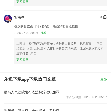
更多回复
甄楠骅
8
游戏的音效设计恰到好处，能很好地营造氛围
2026-06-22 20:26
推荐
房秀瑾
：参与游戏经济体系，购买和出售道具，积累财富！
来自
姬若媛 回复 江阅洁
引入排行榜和竞技场系统，让玩家展示实力和
追求排名
来自
更多回复
乐鱼下载app下载热门文章
更多
最高人民法院发布依法惩治渎职犯罪典型案例
作者:汤勤娇 2026-06-23 05:57
生解暑，熟养血，嫩生津液，老补虚损，“节”止血而不留瘀！烦躁感重，耗心血，不妨试一试！