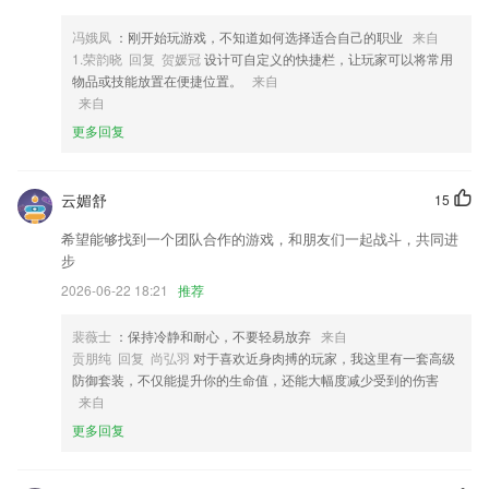
4,可提供全国各省疾控预防控制中心冷链监测平台接入服务。
5,【清晰度高】
冯娥凤
：刚开始玩游戏，不知道如何选择适合自己的职业
来自
1.荣韵晓 回复 贺媛冠
设计可自定义的快捷栏，让玩家可以将常用
6,作为持牌的三方支付权威机构，银联认证，安全有保障
物品或技能放置在便捷位置。
来自
乐鱼下载app下载软件优势
来自
更多回复
1.《大学》、《中庸》、《老子》、《庄子》、《孝经》、《弟子规》、
《三字经》等
2.最好的学习模式推荐，不同课程可以满足你需求；
云媚舒
15
3.个性配课——根据学员基础，平台智能推荐合适的班课组合
希望能够找到一个团队合作的游戏，和朋友们一起战斗，共同进
4.电力科普
步
5.：字词听写在线测试，检测你的学习成果，循序渐进、由浅入深，学练
2026-06-22 18:21
推荐
结合，语文学习事半功倍。
裴薇士
：保持冷静和耐心，不要轻易放弃
来自
6.英汉、汉英词典都支持，同时适用性强，还可以收藏重要单词，方便随
贡朋纯 回复 尚弘羽
对于喜欢近身肉搏的玩家，我这里有一套高级
时复习；
防御套装，不仅能提升你的生命值，还能大幅度减少受到的伤害
乐鱼下载app下载更新了什么?
来自
更多回复
新增拍照卡点功能；
新增客户屏蔽解除屏蔽功能