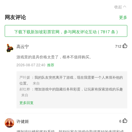
收起
网友评论
更多
下载下载新加坡彩票官网，参与网友评论互动 ( 7817 条 )
高云宁
712
游戏里的道具价格太贵了，根本不值得购买。
2026-08-07 22:40
推荐
严叶媛
：我的队友突然离开了游戏，现在我需要一个人来填补他的
位置。
来自
郝红桦
：增加游戏中的隐藏任务和彩蛋，让玩家有探索游戏的乐趣
来自
更多回复
许健姬
6
增加排行榜和奖励系统，鼓励玩家在游戏中取得更好的表现和成