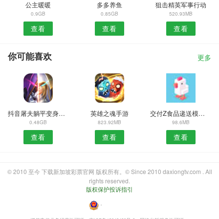
公主暖暖
多多养鱼
狙击精英军事行动
0.9GB
0.85GB
520.93MB
查看
查看
查看
你可能喜欢
更多
抖音屠夫躺平变身躲猫猫
英雄之魂手游
交付Z食品递送模拟器
0.48GB
823.92MB
98.6MB
查看
查看
查看
© 2010 至今 下载新加坡彩票官网 版权所有。© Since 2010 daxiongtv.com . All
rights reserved.
版权保护投诉指引
・