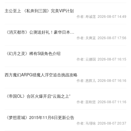
主公至上 《私奔到三国》完美VIP计划
作者: 寿诚莲 2026-08-07 14:49
《消灭都市》公测送好礼！豪华日本游免费送！
作者: 关爽蓝 2026-08-07 17:56
《幻月之灵》稀有S级角色介绍
作者: 云娜国 2026-08-07 16:15
西方魔幻ARPG猎魔人浮空追击挑战攻略
作者: 惠辉儿 2026-08-07 16:16
《帝国OL》合区火爆开启“云巅之上”
作者: 苗刚坚 2026-08-07 11:16
《梦想星城》2015年11月6日更新公告
作者: 马瑾咏 2026-08-07 20:37