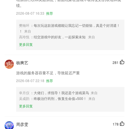
绩。
2026-08-07 16:33
推荐
樊翰环
：每次玩这款游戏都能让我忘记一切烦恼，真是个好消遣！
！
来自
高玲悦
：结交游戏中的好友，一起探索未知
来自
更多回复
杨爽艺
281
游戏的服务器容量不足，导致延迟严重
2026-08-07 22:18
推荐
幸月仪
：大佬们，求指导！我还是个游戏菜鸟
来自
吴成韵
：终极治疗药剂，恢复生命值+500！
来自
更多回复
周彦雯
178