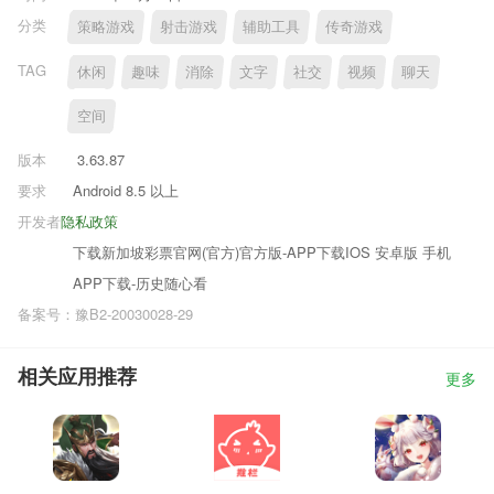
分类
策略游戏
射击游戏
辅助工具
传奇游戏
TAG
休闲
趣味
消除
文字
社交
视频
聊天
空间
版本
3.63.87
要求
Android 8.5 以上
开发者
隐私政策
下载新加坡彩票官网(官方)官方版-APP下载IOS 安卓版 手机
APP下载-历史随心看
备案号：豫B2-20030028-29
相关应用推荐
更多