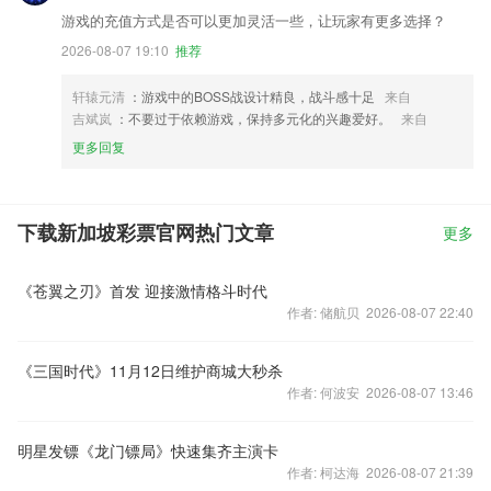
游戏的充值方式是否可以更加灵活一些，让玩家有更多选择？
2026-08-07 19:10
推荐
轩辕元清
：游戏中的BOSS战设计精良，战斗感十足
来自
吉斌岚
：不要过于依赖游戏，保持多元化的兴趣爱好。
来自
更多回复
下载新加坡彩票官网热门文章
更多
《苍翼之刃》首发 迎接激情格斗时代
作者: 储航贝 2026-08-07 22:40
《三国时代》11月12日维护商城大秒杀
作者: 何波安 2026-08-07 13:46
明星发镖《龙门镖局》快速集齐主演卡
作者: 柯达海 2026-08-07 21:39