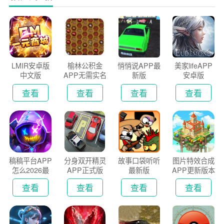
LMIR安卓版
榆林公积金
悄悄说APP最
美家lifeAPP
中文版
APP无需实名
新版
安卓版
认证版
查看
查看
查看
查看
稿稿平台APP
分身双开精灵
故事口袋听听
图片特效合成
怎么2026最
APP正式版
最新版
APP更新版本
新版
2026
查看
查看
查看
查看