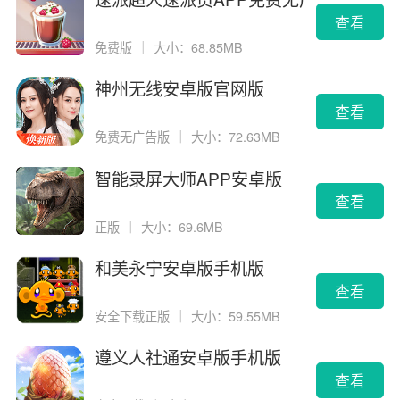
告版
查看
免费版
｜
大小：68.85MB
神州无线安卓版官网版
查看
免费无广告版
｜
大小：72.63MB
智能录屏大师APP安卓版
查看
正版
｜
大小：69.6MB
和美永宁安卓版手机版
查看
安全下载正版
｜
大小：59.55MB
遵义人社通安卓版手机版
查看