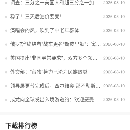
调查：三分之一美国人和超三分之一加拿大人感到经济压力
2026-08-10
稳了！三天后油价要变！
2026-08-10
演唱会的风，吹到了中老年群体
2026-08-10
俄罗斯“终结者”战车更名“斯皮里顿”：寓意强大可靠，彰显俄精神力量
2026-08-10
美国提出“非同寻常要求”，双方多个领域分歧依旧，印美贸易谈判进入“关键阶段”
2026-08-10
外交部：''台独''势力已沦为民族败类
2026-08-10
领导层更替完成后，西尔维奥·那不勒斯出任Lucid首席执行官
2026-08-10
成龙向全球发出入境游邀约：欢迎感受无滤镜的真实中国
2026-08-10
下载排行榜