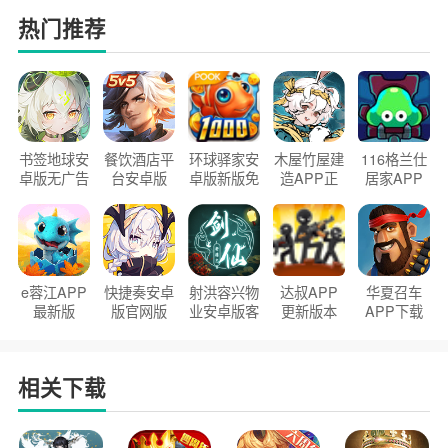
热门推荐
书签地球安
餐饮酒店平
环球驿家安
木屋竹屋建
116格兰仕
卓版无广告
台安卓版
卓版新版免
造APP正
居家APP
官方正版
2026版
费下载
版2026
手机版
e蓉江APP
快捷奏安卓
射洪容兴物
达叔APP
华夏召车
最新版
版官网版
业安卓版客
更新版本
APP下载
户端
2026
安装2026
相关下载