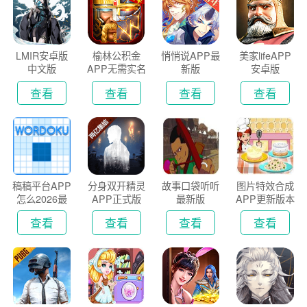
LMIR安卓版
榆林公积金
悄悄说APP最
美家lifeAPP
中文版
APP无需实名
新版
安卓版
认证版
查看
查看
查看
查看
稿稿平台APP
分身双开精灵
故事口袋听听
图片特效合成
怎么2026最
APP正式版
最新版
APP更新版本
新版
2026
查看
查看
查看
查看