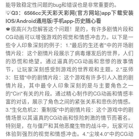
能导致稳定性问题的bug和错误也是非常重要的。
💡
Q3：6566cc天天彩天彩网(官方网站)app下载安装
IOS/Android通用版/手机app-历史随心看
🍁很高兴为您解答这个问题！是的，有许多剧情片段和
CG动画可以增强游戏的视觉和情感冲击力。以下是一
些令人印象深刻的例子：1."最后的生还者"中的开场剧
情片段：这个剧情片段展示了病毒爆发后的世界，人们
的恐慌和绝望。通过逼真的CG动画和悲惨的故事情
节，让玩家深刻感受到游戏的世界观和主题。2."巫师
3：狂猎"中的剧情片段：这个游戏有许多引人入胜的剧
情片段，其中最令人印象深刻的是与主要角色之一
的"Ciri"有关的片段。通过精心制作的CG动画和情感丰
富的对话，展示了角色之间的紧张关系和悲伤的情感。
3."生化危机2：重制版"中的剧情片段：这个游戏中的剧
情场景以其逼真的CG动画和惊险刺激的情节而著名。
特别是，在与僵尸和其他恶魔生物的战斗中，玩家可以
体验到强烈的视觉和情感冲击。4."尘埃4.0"中的CG动