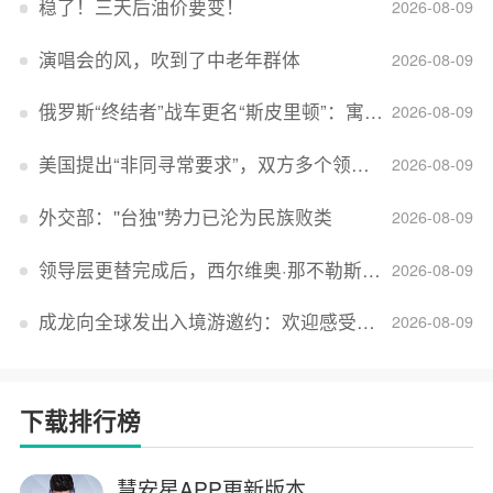
稳了！三天后油价要变！
2026-08-09
演唱会的风，吹到了中老年群体
2026-08-09
俄罗斯“终结者”战车更名“斯皮里顿”：寓意强大可靠，彰显俄精神力量
2026-08-09
美国提出“非同寻常要求”，双方多个领域分歧依旧，印美贸易谈判进入“关键阶段”
2026-08-09
外交部：''台独''势力已沦为民族败类
2026-08-09
领导层更替完成后，西尔维奥·那不勒斯出任Lucid首席执行官
2026-08-09
成龙向全球发出入境游邀约：欢迎感受无滤镜的真实中国
2026-08-09
下载排行榜
慧安星APP更新版本