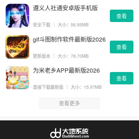
遵义人社通安卓版手机版
查看
安全下载
｜
大小：56.95MB
gif斗图制作软件最新版2026
版
查看
更新版本
｜
大小：78.70MB
为米老乡APP最新版2026
查看
直接下载最新版
｜
大小：15.97MB
查看更多