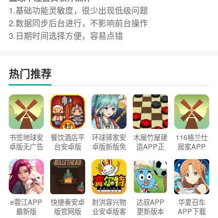
1.基础功能灵敏度，很少出现低级问题
2.数据同步后台进行，不影响前台操作
3.日期时间选择方便，容易点错
热门推荐
书签地球安
餐饮酒店平
环球驿家安
木屋竹屋建
116格兰仕
卓版无广告
台安卓版
卓版新版免
造APP正
居家APP
官方正版
2026版
费下载
版2026
手机版
e蓉江APP
快捷奏安卓
射洪容兴物
达叔APP
华夏召车
最新版
版官网版
业安卓版客
更新版本
APP下载