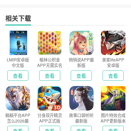
户端
2026
安装2026
相关下载
LMIR安卓版
榆林公积金
悄悄说APP最
美家lifeAPP
中文版
APP无需实名
新版
安卓版
认证版
查看
查看
查看
查看
稿稿平台APP
分身双开精灵
故事口袋听听
图片特效合成
怎么2026最
APP正式版
最新版
APP更新版本
新版
2026