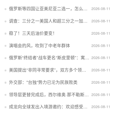
俄罗斯等四国让亚美尼亚二选一，怎么回事？
2026-08-11
调查：三分之一美国人和超三分之一加拿大人感到经济压力
2026-08-11
稳了！三天后油价要变！
2026-08-11
演唱会的风，吹到了中老年群体
2026-08-11
俄罗斯“终结者”战车更名“斯皮里顿”：寓意强大可靠，彰显俄精神力量
2026-08-11
美国提出“非同寻常要求”，双方多个领域分歧依旧，印美贸易谈判进入“关键阶段”
2026-08-11
外交部：''台独''势力已沦为民族败类
2026-08-11
领导层更替完成后，西尔维奥·那不勒斯出任Lucid首席执行官
2026-08-11
成龙向全球发出入境游邀约：欢迎感受无滤镜的真实中国
2026-08-11