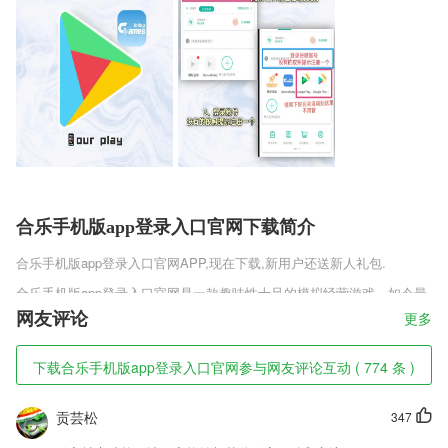
合乐手机版app登录入口官网下载简介
合乐手机版app登录入口官网
APP,现在下载,新用户还送新人礼包.
合乐手机版app登录入口官网是一款趣味性十足的模拟经营游戏，如今最
火热的玩法便是模拟经营，其简单的玩法，不需要太多的时间，哪怕上班
网友评论
更多
的时候无聊也可以拿来点两下，在结合上明星的玩法，这款游戏将为玩家
展开一场最奇妙的旅行，玩家可以深入的了解到明星的如何养成的，玩家
下载合乐手机版app登录入口官网参与网友评论互动 ( 774 条 )
作为一名经纪人，将挑选出适合当明星的人。
合乐手机版app登录入口官网软件特色
贡芸松
347
1,字体：提供多种字体，并且字体大小可随意更改，给你良好的写作体验