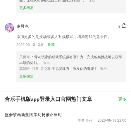
更多回复
惠晨克
2
添加更多的竞技场或多人对战模式，增加游戏的竞争性。
2026-06-18 13:01
推荐
关勇旭
：骨灰玩家的成就系统很有吸引力，完成各类挑战可以获得
丰厚的奖励。
来自
莫婵唯 回复 唐义壮
罕见灵魂石，激发你的潜能！
来自
更多回复
合乐手机版app登录入口官网热门文章
更多
盛会擘画新蓝图策马扬鞭正当时
作者:雍芬可 2026-06-18 23:00