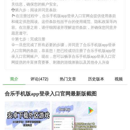
关信息，确保您的账户安全。
🐉第六步：阅读并同意条款
🏞在注册过程中，
合乐手机版app登录入口官网
会提供使用条款
和规定供您阅读。这些条款包括平台的使用规范、隐私政策等内
容。在注册之前，请仔细阅读并理解这些条款，并确保您同意并
愿意遵守。
🍲第七步：完成注册
🍪一旦您完成了所有必要的步骤，并同意了
合乐手机版app登录
入口官网
的条款，恭喜您！您已经成功注册了合乐手机版app登
录入口官网账户。现在，您可以畅享
合乐手机版app登录入口官
网
提供的丰富体育赛事、刺激的游戏体验以及其他令人兴奋
简介
评论(472)
热门文章
历史版本
视频
合乐手机版app登录入口官网最新版截图