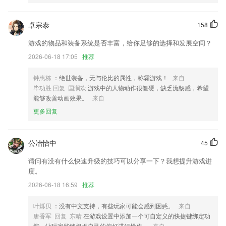
修复用户反馈问题，优化用户体验
播放器优化，动画播放中可以从视频选择列表选择视频快速跳转；
卓宗泰
158
登录功能优化，使用户登录更便捷。
游戏的物品和装备系统是否丰富，给你足够的选择和发展空间？
修复部分异常
2026-06-18 17:05
推荐
以上就是金年会金字招牌-诚信至上的介绍，如果您喜欢这款软件，您可
以到应用商店进行打分评论，说出您的使用经历，以帮助我们更好的对产
钟惠栋
：绝世装备，无与伦比的属性，称霸游戏！
来自
品进行优化修改。
毕功胜 回复 国澜欢
游戏中的人物动作很僵硬，缺乏流畅感，希望
能够改善动画效果。
来自
部分退款支持原路返回
更多回复
联系我们
以上就是合乐手机版app登录入口官网的介绍，如果您喜欢这款软件，您
可以到应用商店进行打分评论，说出您的使用经历，以帮助我们更好的对
公冶怡中
45
产品进行优化修改。
请问有没有什么快速升级的技巧可以分享一下？我想提升游戏进
度。
2026-06-18 16:59
推荐
叶烁贝
：没有中文支持，有些玩家可能会感到困惑。
来自
唐香军 回复 东晴
在游戏设置中添加一个可自定义的快捷键绑定功
能，让玩家能够根据自己的偏好进行操作。
来自