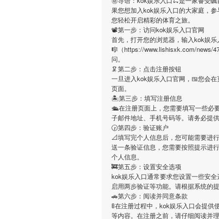
㊙导语：
kok娱乐入口
🛴是一家备受
果您想加入
kok娱乐入口
的大家庭，参
您轻松开启精彩的体育之旅。
📽第一步：访问kok娱乐入口官网
首先，打开您的浏览器，输入
kok娱
🎼（https://www.lishisxk.c
问。
🦑第二步：点击注册按钮
一旦进入
kok娱乐入口
官网，🍱您会
页面。
🏝第三步：填写注册信息
🛳在注册页面上，您需要填写一些必
子邮件地址、手机号码等。请务必提
🕞第四步：验证账户
📐填写完个人信息后，您可能需要进
送一条验证信息，您需要按照提示进
个人信息。
🚒第五步：设置安全选项
kok娱乐入口
通常要求您设置一些安全
启用两步验证等功能。请根据系统的
🚗第六步：阅读并同意条款
🚦在注册过程中，
kok娱乐入口
会提供
等内容。在注册之前，请仔细阅读并