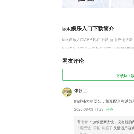
kok娱乐入口下载简介
kok娱乐入口
APP,现在下载,新用户还送新
kok娱乐入口是一款玩法非常火爆的经
玩家高度还原了传奇世界的地图场景和职业
高的爆装率，超多副本boss等你来击杀
网友评论
版安卓版v1.0.1游戏感兴趣的玩家千万
kok娱乐入口软件特色
下载kok
1,一键取证取得的电子证据可在法律诉
张莎兰
2,三、好处：
组建强大的团队，相互配合可以战
3,每天仅需30分钟练习加指导，
2026-08-08 11:29
推荐
4,定时录制: 设定录制时间段到时自动开
5,多位名师现场直播，帮助梳理初级会计
曹忠青
：游戏更新太慢，没有新的
1.翟元诚 回复 燕雁子
灵活运用游
6,客户报备带看快捷处理；
来自