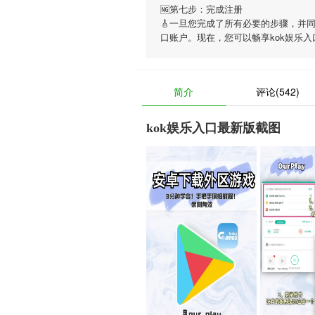
🆖第七步：完成注册
🎸一旦您完成了所有必要的步骤，并
口账户。现在，您可以畅享
kok娱乐入
简介
评论(542)
kok娱乐入口最新版截图