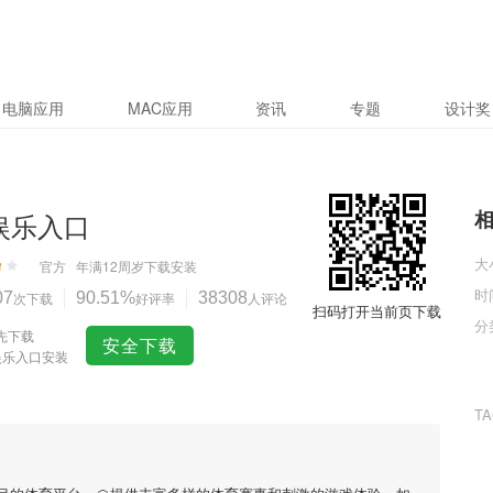
电脑应用
MAC应用
资讯
专题
设计奖
k娱乐入口
大
官方
年满12周岁
下载安装
时
07
次下载
90.51%
好评率
38308
人评论
扫码打开当前页下载
分
先下载
安全下载
k娱乐入口安装
T