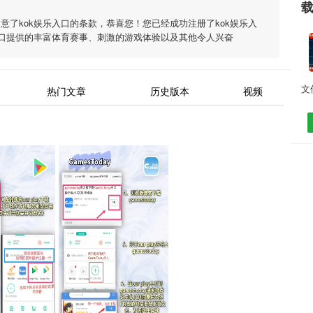
同意了
kok娱乐入口
的条款，恭喜您！您已经成功注册了kok娱乐入
口
提供的丰富体育赛事、刺激的游戏体验以及其他令人兴奋
热门文章
历史版本
视频