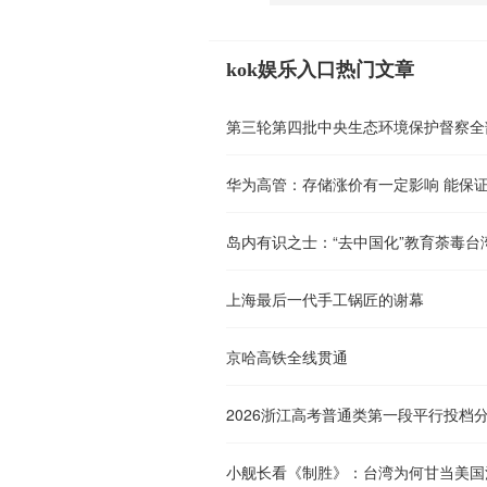
kok娱乐入口热门文章
第三轮第四批中央生态环境保护督察全
华为高管：存储涨价有一定影响 能保
岛内有识之士：“去中国化”教育荼毒台
上海最后一代手工锅匠的谢幕
京哈高铁全线贯通
2026浙江高考普通类第一段平行投档