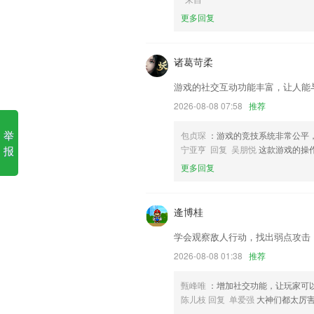
kok娱乐入口软件优势
更多回复
1.新知共享，丰富，专业，权威，想要学
2.便于学校统计教师答疑数量的和质量
诸葛苛柔
3.帮助会员体验飞行、考取飞行执照、购
游戏的社交互动功能丰富，让人能
4.与每年500余万财经类专业大学生提
2026-08-08 07:58
推荐
5.：老师随时随地轻松布置作业，学生线
举
包贞琛
：游戏的竞技系统非常公平
6.可以在上面点读课文，面拥有丰富的小
报
宁亚亨 回复 吴朋悦
这款游戏的操
kok娱乐入口更新了什么?
更多回复
支持设置中文键盘展示小写字母，更贴合
新增分账规则创建分账人员分配机器
逄博桂
新增热门音乐分类，总有一首等你pick！
学会观察敌人行动，找出弱点攻击
行程自动管理
2026-08-08 01:38
推荐
新增热门推荐将最有价值的赋能工具推荐
甄峰唯
：增加社交功能，让玩家可
修正打开文本文件问题数据其它
陈儿枝 回复 单爱强
大神们都太厉