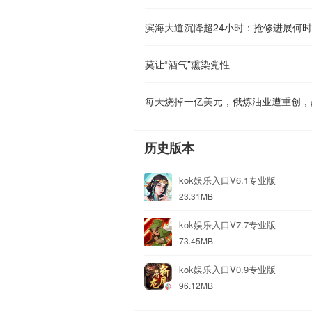
滨海大道沉降超24小时：抢修进展何
莫让“酒气”熏染党性
历史版本
kok娱乐入口V6.1专业版
23.31MB
kok娱乐入口V7.7专业版
73.45MB
kok娱乐入口V0.9专业版
96.12MB