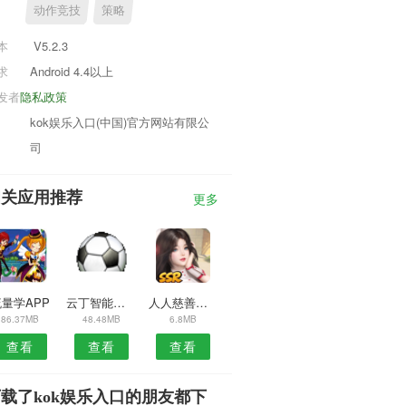
动作竞技
策略
本
V5.2.3
求
Android 4.4以上
发者
隐私政策
kok娱乐入口(中国)官方网站有限公
司
相关应用推荐
更多
量学APP
云丁智能安卓版
人人慈善安卓版
86.37MB
48.48MB
6.8MB
查看
查看
查看
载了kok娱乐入口的朋友都下