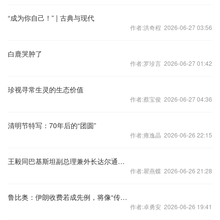
“成为你自己！” | 古典与现代
作者:洪奇程 2026-06-27 03:56
白鹿哭肿了
作者:罗珍言 2026-06-27 01:42
珍视寻常生灵的生态价值
作者:蔡宝俊 2026-06-27 04:36
清明节特写：70年后的“团圆”
作者:雍逸晶 2026-06-26 22:15
王毅同巴基斯坦副总理兼外长达尔通电话
作者:瞿燕蝶 2026-06-26 21:28
鲁比奥：伊朗收费若成先例，将像“传染病”一样蔓延
作者:卓勇安 2026-06-26 19:41