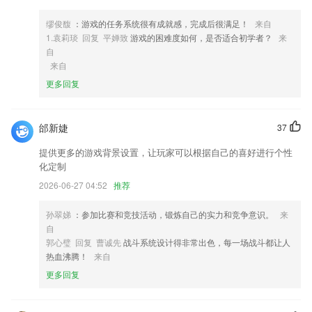
4,让人们对闲适生活越来越向往
缪俊馥
：游戏的任务系统很有成就感，完成后很满足！
来自
5,【官方资讯一键知】
1.袁莉琰 回复 平婵致
游戏的困难度如何，是否适合初学者？
来
自
6,周边园区商铺，园区酒店，一手掌握，优惠信息及时触达，更多优惠、
来自
秒杀等着您。
更多回复
亚投体育官方网站软件优势
1.·优质的学习视频资源，让孩子和父母共同成长
邰新婕
37
2.即时拍摄作品、即时分享、即时互动反馈
提供更多的游戏背景设置，让玩家可以根据自己的喜好进行个性
3.【选课】丰富的课程等你选择，满足不同用户的学习体验
化定制
4.分散式学习，短时高频，轻松高效
2026-06-27 04:52
推荐
5.班级组建，在线上可以建立班级群，班里同学互动交流，能够随时PK
学习进度；
孙翠娣
：参加比赛和竞技活动，锻炼自己的实力和竞争意识。
来
自
6.孩子结合问文字的拼音即可拼读汉字，2265安卓网咬住文字的发音；
郭心璧 回复 曹诚先
战斗系统设计得非常出色，每一场战斗都让人
亚投体育官方网站更新了什么?
热血沸腾！
来自
更多回复
优化用户体验。
书城页面优化等12处优化；