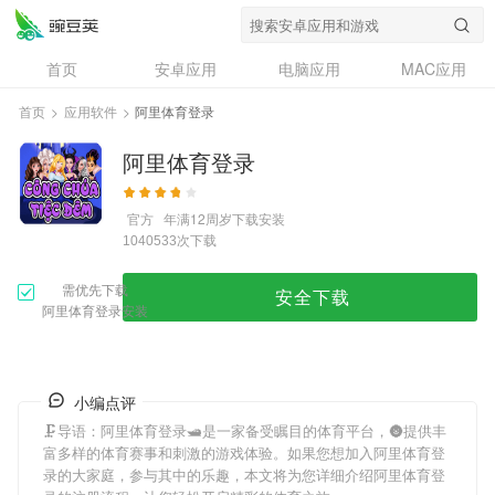
首页
安卓应用
电脑应用
MAC应用
资讯
专题
设计奖
创意应用
首页
>
应用软件
>
阿里体育登录
问答
阿里体育登录
官方
年满12周岁
下载安装
次下载
1040533
需优先下载
安全下载
阿里体育登录安装
小编点评
🗜导语：
阿里体育登录
🛥是一家备受瞩目的体育平台，🌚提供丰
富多样的体育赛事和刺激的游戏体验。如果您想加入
阿里体育登
录
的大家庭，参与其中的乐趣，本文将为您详细介绍
阿里体育登