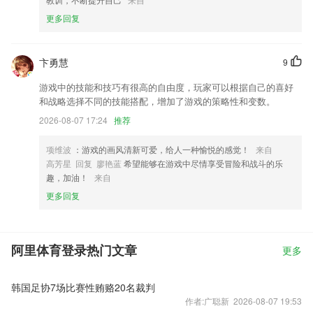
更多回复
卞勇慧
9
游戏中的技能和技巧有很高的自由度，玩家可以根据自己的喜好
和战略选择不同的技能搭配，增加了游戏的策略性和变数。
2026-08-07 17:24
推荐
项维波
：游戏的画风清新可爱，给人一种愉悦的感觉！
来自
高芳星 回复 廖艳蓝
希望能够在游戏中尽情享受冒险和战斗的乐
趣，加油！
来自
更多回复
阿里体育登录热门文章
更多
韩国足协7场比赛性贿赂20名裁判
作者:广聪新 2026-08-07 19:53