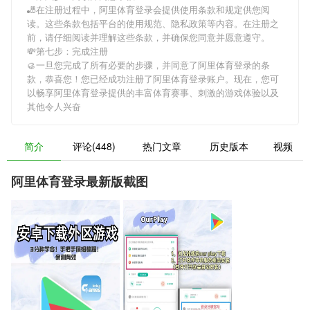
🎳在注册过程中，
阿里体育登录
会提供使用条款和规定供您阅
读。这些条款包括平台的使用规范、隐私政策等内容。在注册之
前，请仔细阅读并理解这些条款，并确保您同意并愿意遵守。
💸第七步：完成注册
🥮一旦您完成了所有必要的步骤，并同意了
阿里体育登录
的条
款，恭喜您！您已经成功注册了阿里体育登录账户。现在，您可
以畅享
阿里体育登录
提供的丰富体育赛事、刺激的游戏体验以及
其他令人兴奋
简介
评论(448)
热门文章
历史版本
视频
阿里体育登录最新版截图