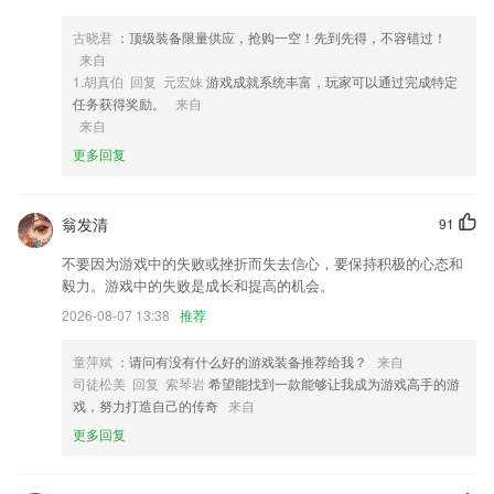
视频转Gif动图、视频旋转、快慢放、视频压缩、视频分割、片段组合、
添加文字、增加音乐等功能。
古晓君
：顶级装备限量供应，抢购一空！先到先得，不容错过！
3,注会难题、考试技巧、难懂知识点、报考须知，统统不是问题，每个疑
来自
惑，多位名师不同角度剖析解答，从未有过的注册会计师学习体验！
1.胡真伯 回复 元宏妹
游戏成就系统丰富，玩家可以通过完成特定
任务获得奖励。
来自
4,所有的文档自动同步还可以直接发送到微信QQ
来自
5,专业知识，授课技能双向考核制，教学质量更有保障。
更多回复
6,【专业权威的认证证书】
阿里体育登录软件优势
翁发清
91
1.在线期间所有课程成绩
不要因为游戏中的失败或挫折而失去信心，要保持积极的心态和
2.支持多种语言覆盖多个国家英汉互译中英互译韩文日文泰文等通通不在
毅力。游戏中的失败是成长和提高的机会。
话下
2026-08-07 13:38
推荐
3.多种单词更好的在线学习，了解不同的词汇信息也会更快的在线知晓。
童萍斌
：请问有没有什么好的游戏装备推荐给我？
来自
4.是款汇总数学、物理等各类课程资源的软件，超贴心的线上视频授课模
司徒松美 回复 索琴岩
希望能找到一款能够让我成为游戏高手的游
式；
戏，努力打造自己的传奇
来自
5.智能判断可对调课程，调课后自动通知相关教师、学生及家长，调课当
更多回复
天再次温馨提醒。
6.仿真墨水笔迹光滑流畅，不是那些粗糙模仿的软件能比的。