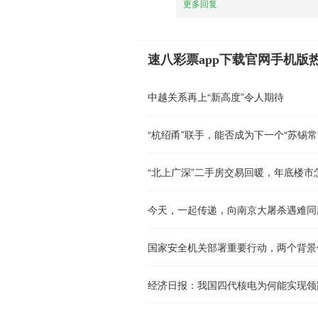
更多回复
速八彩票app下载官网手机版
中越关系再上“新高度”令人期待
“杭绍甬”联手，能否成为下一个“苏锡常
“北上广深”二手房交易回暖，年底楼市
今天，一起传递，向南京大屠杀遇难同
国家安全机关部署重要行动，两个背景
经济日报：我国四代核电为何能实现领