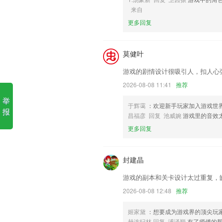
6,能够浏览到热门推荐的产品，迅速就能
来自
速八彩票app下载官网手机版
更多回复
1.平台上面有记忆专项课程，思维训练课
2.基于学校官方信息系统的建设，数据
莫健叶
3.：员工的意见、建议和诉求等。
游戏的剧情设计很吸引人，扣人心
4.提供中级经济师考试学习答疑
2026-08-08 11:41
推荐
5.作业拍照搜题、作文素材库、英语短文
举
于辉霭
：欢迎新手玩家加入游戏世
报
6.*顺序练习:多练多学,对比题目的差异,
昌福彦 回复 池威婉
游戏里的音效
速八彩票app下载官网手机版
更多回复
修复圈子的已知BUG
修复开屏bug
封建晶
修复上版本的BUG问题
游戏的副本和关卡设计太过重复，
查询线路的交互体验优化。
2026-08-08 12:48
推荐
优化部分版块显示，提升交互体验
姬家黛
：想要成为游戏界的顶尖玩
更新分享内容，拉上小伙伴一起来购票吧
赫连纪林 回复 溥泽顺
有了师傅的