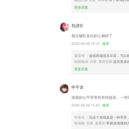
联系我们
更多回复
以上就是速八彩票app下载官网手机版
的使用经历，以帮助我们更好的对产品进
包进壮
每次被队友坑的心都碎了
2026-08-08 15:15
推荐
聂香苛
：游戏商城道具丰富，可以
欧阳梅成 回复 慕容忠林
提供更多
更多回复
申平龙
游戏的公平竞争性有待提高，一些
2026-08-08 15:43
推荐
印香伦
：玩这个游戏真是一种享受
陈琰融 回复 晏星初
掌握游戏规则