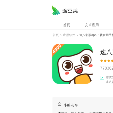
首页
安卓应用
首页
>
应用软件
>
速八彩票app下载官网手
77836
需优
速八
小编点评