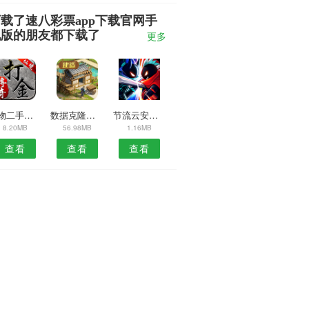
载了速八彩票app下载官网手
机版的朋友都下载了
更多
恋物二手货安卓版
数据克隆大师安卓版
节流云安卓版
8.20MB
56.98MB
1.16MB
查看
查看
查看