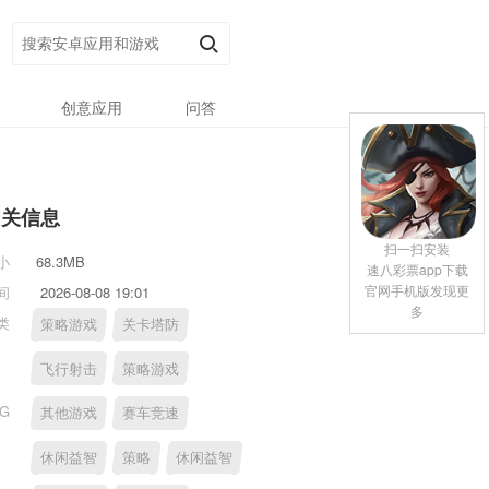
创意应用
问答
相关信息
扫一扫安装
小
68.3MB
速八彩票app下载
官网手机版发现更
间
2026-08-08 19:01
多
类
策略游戏
关卡塔防
飞行射击
策略游戏
AG
其他游戏
赛车竞速
休闲益智
策略
休闲益智