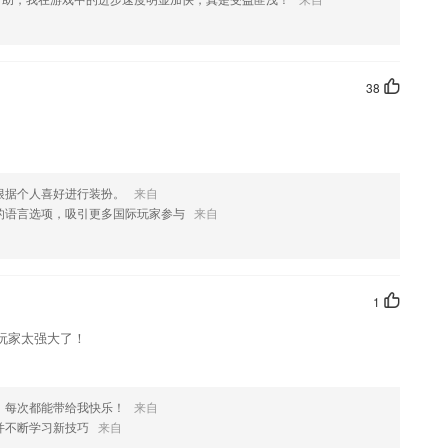
的介绍，如果您喜欢这款软件，您可以到应用商店进行打分评论，说出您
行优化修改。
38
根据个人喜好进行装扮。
来自
的语言选项，吸引更多国际玩家参与
来自
1
玩家太强大了！
，每次都能带给我快乐！
来自
并不断学习新技巧
来自