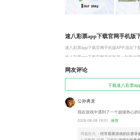
速八彩票app下载官网手机版
速八彩票app下载官网手机版
APP,现在下
速八彩票app下载官网手机版是一款商业
都市的创业者，创立了自己的公司，你必
各样的商业活动，赢取丰厚的利润，最后变
网友评论
千万不要错过!
速八彩票app下载官网手机版
下载速八彩票app
1,你也可以在这里查看详细的天气数据，
公孙勇龙
2,模糊查找,快速非常快
我在游戏中遇到了一个超级热心的
3,题库资源丰富
2026-08-08 19:01
推荐
4,向广大中小学教师提供同步教学课件资
5,记录该课程目录下最近一次的观看记录
司徒壮凡
：经常观看游戏的比赛录
1.汤豪新 回复 卫茜振
游戏中的角