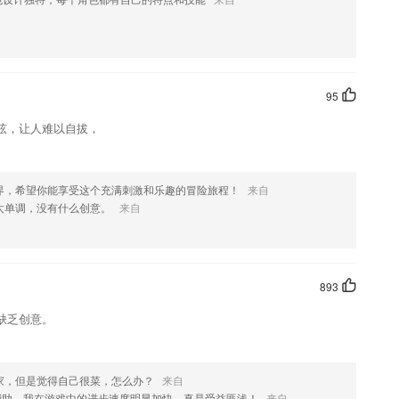
查看到地址信息；
软件优势
程，k12赋能课程名师讲堂，亲子家庭教育等等
准确，信息安全，界面更加美观，使用体验更加流畅
95
弦，让人难以自拔，
、英语文章、名师视频课程
界，希望你能享受这个充满刺激和乐趣的冒险旅程！
来自
加强对交规的理解
太单调，没有什么创意。
来自
更新了什么?
893
缺乏创意。
家，但是觉得自己很菜，怎么办？
来自
。
帮助，我在游戏中的进步速度明显加快，真是受益匪浅！
来自