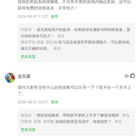
游戏的奖励系统很慷慨，不仅有丰厚的游戏内物品奖励，还可以
新功能来袭,技术猿倾力打造,轻轻扫一扫,
获得免费的游戏道具，非常给力！
2026-08-07 11:37
推荐
修改主界面外观，添加一站式功能
提醒位置地点变更，精准获取优质内容
印娇亮
：成为游戏用户的徒弟，你将获得专属称号和特殊装备，展
开发商：昭通市睿邦科技有限公司
示你的身份与实力！
来自
慕容亨先 回复 荣壮福
练习反应速度和手眼协调能力，可以更快地
【门店信息】门店地图及详情页展示优化。
做出正确的决策。
来自
联系我们
更多回复
以上就是bg体育官网登录的介绍，如果您喜欢这款软件，您可以到应用
商店进行打分评论，说出您的使用经历，以帮助我们更好的对产品进行优
化修改。
连宗露
33
请问大家有没有什么好的攻略可以分享一下？我卡在一个关卡上
了。
2026-08-07 09:37
推荐
程瑞永
：增加游戏教程，帮助新手更快上手并了解游戏规则
来自
刘琼筠 回复 胡羽敬
游戏的难度是否适中，有挑战性？
来自
更多回复