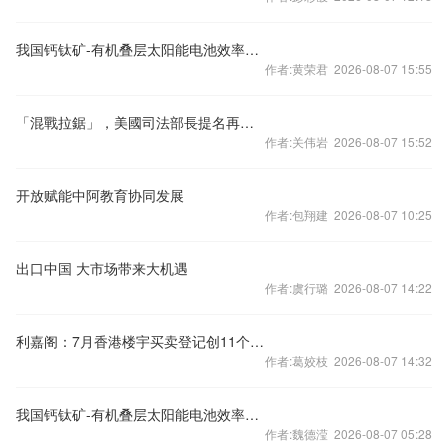
我国钙钛矿-有机叠层太阳能电池效率获突破
作者:黄荣君 2026-08-07 15:55
「混戰拉鋸」，美國司法部長提名再遇阻撓
作者:关伟岩 2026-08-07 15:52
开放赋能中阿教育协同发展
作者:包翔建 2026-08-07 10:25
出口中国 大市场带来大机遇
作者:虞行璐 2026-08-07 14:22
利嘉阁：7月香港楼宇买卖登记创11个月新低 8月料反弹16%
作者:葛姣枝 2026-08-07 14:32
我国钙钛矿-有机叠层太阳能电池效率获突破
作者:魏德滢 2026-08-07 05:28