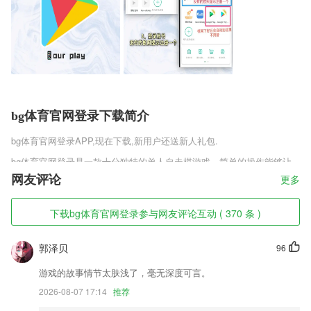
bg体育官网登录下载简介
bg体育官网登录
APP,现在下载,新用户还送新人礼包.
bg体育官网登录是一款十分独特的单人自走棋游戏。简单的操作能够让
你更轻松的就能上手，同时更能使你快速沉浸。rougelike模式更是能够带
网友评论
更多
给你独特的体验，全随机的游戏模式更是能够让你体会到游戏的乐趣，更
能体会到游戏的乐趣，感兴趣的玩家可以点击预约多多关注啦!
下载bg体育官网登录参与网友评论互动 ( 370 条 )
bg体育官网登录软件特色
郭泽贝
96
1,精心筛选教育领域的*新,解读政策及市场趋势,你想知道的教育信息都在
这儿
游戏的故事情节太肤浅了，毫无深度可言。
2,【我的课表】
2026-08-07 17:14
推荐
3,海量的学习课程，全面免费观看，还以相应的视频讲解，便于用户更好