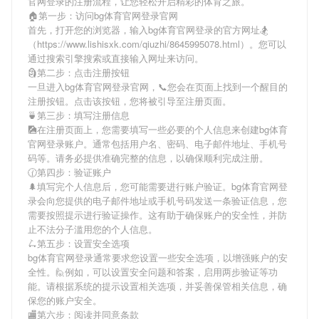
官网登录
的注册流程，让您轻松开启精彩的体育之旅。
🏠第一步：访问bg体育官网登录官网
首先，打开您的浏览器，输入
bg体育官网登录
的官方网址🏂
（https://www.lishisxk.com/qiuzhi/8645995078.html）。您可以
通过搜索引擎搜索或直接输入网址来访问。
🗿第二步：点击注册按钮
一旦进入
bg体育官网登录
官网，📞您会在页面上找到一个醒目的
注册按钮。点击该按钮，您将被引导至注册页面。
🍵第三步：填写注册信息
🎑在注册页面上，您需要填写一些必要的个人信息来创建
bg体育
官网登录
账户。通常包括用户名、密码、电子邮件地址、手机号
码等。请务必提供准确完整的信息，以确保顺利完成注册。
🕜第四步：验证账户
🌲填写完个人信息后，您可能需要进行账户验证。
bg体育官网登
录
会向您提供的电子邮件地址或手机号码发送一条验证信息，您
需要按照提示进行验证操作。这有助于确保账户的安全性，并防
止不法分子滥用您的个人信息。
🛴第五步：设置安全选项
bg体育官网登录
通常要求您设置一些安全选项，以增强账户的安
全性。🙋例如，可以设置安全问题和答案，启用两步验证等功
能。请根据系统的提示设置相关选项，并妥善保管相关信息，确
保您的账户安全。
🏬第六步：阅读并同意条款