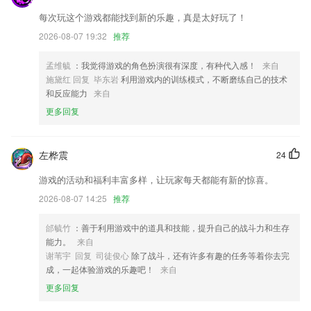
新增卫生间点检功能;
每次玩这个游戏都能找到新的乐趣，真是太好玩了！
丰富了新人注册礼包，订酒店更优惠
2026-08-07 19:32
推荐
全新书城视觉冲击
简化ETC安装激活流程；
孟维毓
：我觉得游戏的角色扮演很有深度，有种代入感！
来自
施黛红 回复 毕东岩
利用游戏内的训练模式，不断磨练自己的技术
添加本地天气实时提醒功能
和反应能力
来自
联系我们
更多回复
以上就是暴雪电竞网址的介绍，如果您喜欢这款软件，您可以到应用商店
进行打分评论，说出您的使用经历，以帮助我们更好的对产品进行优化修
改。
左桦震
24
游戏的活动和福利丰富多样，让玩家每天都能有新的惊喜。
2026-08-07 14:25
推荐
邰毓竹
：善于利用游戏中的道具和技能，提升自己的战斗力和生存
能力。
来自
谢苇宇 回复 司徒俊心
除了战斗，还有许多有趣的任务等着你去完
成，一起体验游戏的乐趣吧！
来自
更多回复