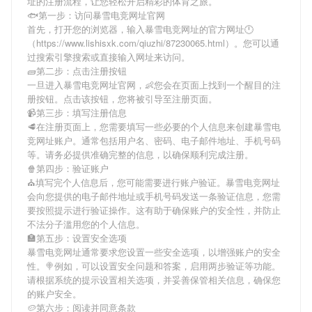
址
的注册流程，让您轻松开启精彩的体育之旅。
🐟第一步：访问暴雪电竞网址官网
首先，打开您的浏览器，输入
暴雪电竞网址
的官方网址🕛
（https://www.lishisxk.com/qiuzhi/87230065.html）。您可以通
过搜索引擎搜索或直接输入网址来访问。
🧱第二步：点击注册按钮
一旦进入
暴雪电竞网址
官网，👶您会在页面上找到一个醒目的注
册按钮。点击该按钮，您将被引导至注册页面。
📹第三步：填写注册信息
🥩在注册页面上，您需要填写一些必要的个人信息来创建
暴雪电
竞网址
账户。通常包括用户名、密码、电子邮件地址、手机号码
等。请务必提供准确完整的信息，以确保顺利完成注册。
🍿第四步：验证账户
⛪️填写完个人信息后，您可能需要进行账户验证。
暴雪电竞网址
会向您提供的电子邮件地址或手机号码发送一条验证信息，您需
要按照提示进行验证操作。这有助于确保账户的安全性，并防止
不法分子滥用您的个人信息。
🏣第五步：设置安全选项
暴雪电竞网址
通常要求您设置一些安全选项，以增强账户的安全
性。🍭例如，可以设置安全问题和答案，启用两步验证等功能。
请根据系统的提示设置相关选项，并妥善保管相关信息，确保您
的账户安全。
🥔第六步：阅读并同意条款