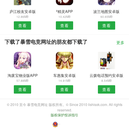
庐江校友安卓版
º精灵APP
波兰地图安卓版
12.86MB
10.42MB
60.65MB
查看
查看
查看
下载了暴雪电竞网址的朋友都下载了
更多
淘废宝物业版APP
车惠集安卓版
云拨电话预约安卓版
57.88MB
14.91MB
8.54MB
查看
查看
查看
© 2010 至今 暴雪电竞网址 版权所有。© Since 2010 lishisxk.com. All rights
reserved.
版权保护投诉指引
・