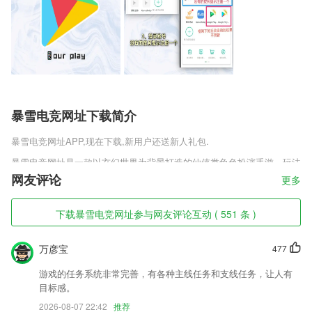
暴雪电竞网址下载简介
暴雪电竞网址
APP,现在下载,新用户还送新人礼包.
暴雪电竞网址是一款以玄幻世界为背景打造的仙侠类角色扮演手游，玩法
休闲、操作简单、注重角色养成。游戏发挥了成熟H5引擎的强大功能，
网友评论
更多
打造出华丽的游戏表现。游戏以挂机休闲玩法为主，简单又深刻的引入了
玩家之间的爱恨情仇，创造了一个梦幻、唯美又真实的仙侠世界。
下载暴雪电竞网址参与网友评论互动 ( 551 条 )
暴雪电竞网址软件特色
万彦宝
477
1,每日实时推送本地热点资讯，提供海量视频，全面满足衡阳人的阅读需
求
游戏的任务系统非常完善，有各种主线任务和支线任务，让人有
2,【静态壁纸】
目标感。
3,建立永久数据库，快速检索疑问订单
2026-08-07 22:42
推荐