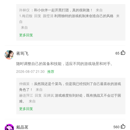
4,【分析报告】精确统计错题数据，智能知识诊断，方便指导学习
许林仪
：和小伙伴一起开黑打团，真的很刺激！
来自
5,即时外呼模式，一键发起，方便易用；
1.梅启馥 回复 颜璧清
利用独特的游戏机制来创造自己的风格
来
自
6,全面评测阅读能力，夯实阅读基础，有效巩固课内外知识。
来自
暴雪电竞网址软件优势
更多回复
1.基于学校官方信息系统的建设，数据准确，信息安全，界面更加美观，
使用体验更加流畅
蒋筠飞
65
2.还有学习包附加服务，可免费在线参与服务期内优秀学员分享会，给自
学增加乐趣。
随时调整自己的装备和技能，适应不同的游戏场景和对手。
3.7万学员正在使用！针对不同岗位人员自动适配课程
2026-08-07 21:30
推荐
4.急救方法和技术科学可靠
仲娥策
：虽然我还是个菜鸟，但是我已经找到了自己最喜欢的游戏
5.收录了多位虎妈狼爸的新鲜资讯，视频加文章丰富的内容让爸爸妈妈更
角色了！
来自
加会辅导子女的学习；孩子看了学习更加棒。
赫连萍江 回复 应婵岚
游戏难度恰到好处，既有挑战又不会过于困
难。
来自
6.优化逻辑层和视图层通讯折损
更多回复
暴雪电竞网址更新了什么?
书城首页搜索框露出啦，找书更方便
戴晶茗
560