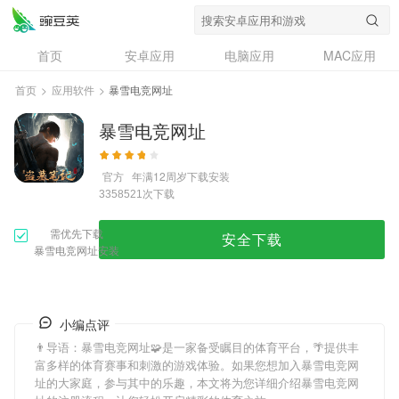
首页
安卓应用
电脑应用
MAC应用
资讯
专题
设计奖
创意应用
首页
>
应用软件
>
暴雪电竞网址
问答
暴雪电竞网址
官方
年满12周岁
下载安装
次下载
3358521
需优先下载
安全下载
暴雪电竞网址安装
小编点评
👨导语：
暴雪电竞网址
🧩是一家备受瞩目的体育平台，🌴提供丰
富多样的体育赛事和刺激的游戏体验。如果您想加入
暴雪电竞网
址
的大家庭，参与其中的乐趣，本文将为您详细介绍
暴雪电竞网