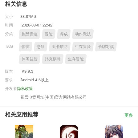
相关信息
大小
38.87MB
时间
2026-08-07 22:42
分类
跑酷竞速
冒险
养成
动作竞技
TAG
惊悚
悬疑
关卡塔防
生存冒险
卡牌对战
休闲益智
扑克棋牌
生存冒险
版本
V9.9.3
要求
Android 4.6以上
开发者
隐私政策
暴雪电竞网址(中国)官方网站有限公司
相关应用推荐
更多