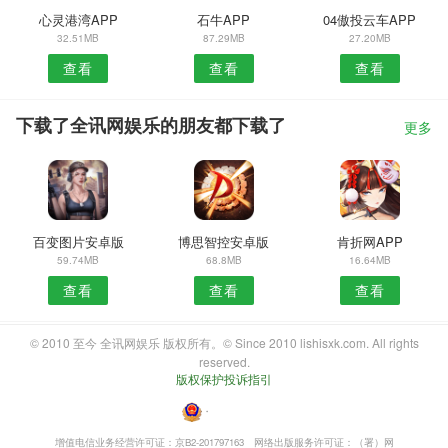
心灵港湾APP
石牛APP
04傲投云车APP
32.51MB
87.29MB
27.20MB
查看
查看
查看
下载了全讯网娱乐的朋友都下载了
更多
百变图片安卓版
博思智控安卓版
肯折网APP
59.74MB
68.8MB
16.64MB
查看
查看
查看
© 2010 至今 全讯网娱乐 版权所有。© Since 2010 lishisxk.com. All rights
reserved.
版权保护投诉指引
・
增值电信业务经营许可证：京B2-201797163
网络出版服务许可证：（署）网