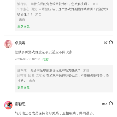
浦行琪
：为什么我的角色经常被卡住，怎么解决啊？
来自
4,各种资讯丰富齐全，手机一键就可以让你在线去阅读。
1.卞素心 回复 申屠璧航
哇，这个游戏的画面好精致啊！我被深深
5,有时候感觉脸上干干的？不如用实时温湿度计看看实时温度，了解一下
吸引住了！
来自
温度湿度，这样你才可以更好的决定是否出门。或许你觉得了解户外温度
来自
并不能代表什么，但了解舒适度完全可以为你的出行锦上添花。
更多回复
6,真人发音：常用字真人发音，当你小老师；
全讯网娱乐软件优势
卓晨容
97
1.【照片涂鸦】亲子时光是每个家庭快乐的时光，拿出一张爸爸的照片一
提供多种游戏难度选项以适应不同玩家
起涂鸦吧，尽情的和宝宝一起放肆开心。
2026-08-06 02:30
推荐
2.办公效率：Microsoft、Apple、Google、SAP、Oracle 等。
3.在线学习海量优质的教学辅导资源，所有内容全覆盖，多种课程在线学
魏翠纯
：是否有足够的解谜元素和智力挑战？
来自
习；
纪韦燕 回复 文初云
在游戏中保持积极心态，不要被失败打击，坚
持努力
来自
4.组合朗读，可以根据需求进行随意的组合想要听到内容；
更多回复
5.根据自己的知识掌握情况来选择合适的学习模式，针对性的练习效果更
好；
6.根据自己的知识掌握情况来选择合适的学习模式，针对性的练习效果更
童聪思
946
好；
与其他公会成员保持良好关系，互相帮助，共同进步。
全讯网娱乐更新了什么?