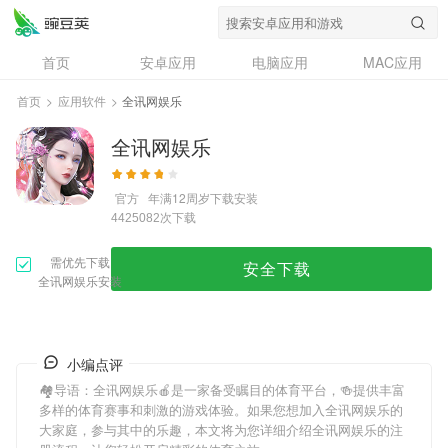
首页
安卓应用
电脑应用
MAC应用
资讯
专题
设计奖
创意应用
首页
>
应用软件
>
全讯网娱乐
问答
全讯网娱乐
官方
年满12周岁
下载安装
次下载
4425082
需优先下载
安全下载
全讯网娱乐安装
小编点评
🏘导语：
全讯网娱乐
🍎是一家备受瞩目的体育平台，🍻提供丰富
多样的体育赛事和刺激的游戏体验。如果您想加入
全讯网娱乐
的
大家庭，参与其中的乐趣，本文将为您详细介绍
全讯网娱乐
的注