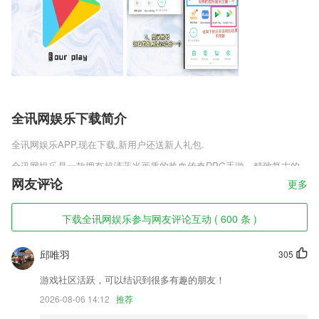
全讯网娱乐下载简介
全讯网娱乐
APP,现在下载,新用户还送新人礼包.
全讯网娱乐是一款拥有超清蓝光画质的热血传奇RPG手游，精致复古的
游戏画面，经典的传奇故事剧情，单一的热血传奇职业，融合的法战道的
网友评论
更多
所有技能以及操作方式，带给玩家全新不一样的传奇体验，魔龙战域单职
业官网正式版v1.0.152海量刺激好玩的游戏副本，玩家可以自由的进行挑
下载全讯网娱乐参与网友评论互动 ( 600 条 )
战，获得不同的游戏资源。
全讯网娱乐软件特色
邱唯羽
305
1,还有一个精准的服务,趟你就能体验到一个不一样的精彩软件
游戏社区活跃，可以结识到很多有趣的朋友！
2,【专业权威的认证证书】
2026-08-06 14:12
推荐
3,* 微商创业者用来管理订单和发货。