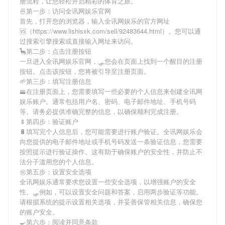
册流程，让您轻松开启精彩的体育之旅。
🍜第一步：访问全讯网娱乐官网
首先，打开您的浏览器，输入
全讯网娱乐
的官方网址
🆚（https://www.lishisxk.com/sell/92483644.html）。您可以通
过搜索引擎搜索或直接输入网址来访问。
🦕第二步：点击注册按钮
一旦进入
全讯网娱乐
官网，🛷您会在页面上找到一个醒目的注册
按钮。点击该按钮，您将被引导至注册页面。
🌱第三步：填写注册信息
🚟在注册页面上，您需要填写一些必要的个人信息来创建
全讯网
娱乐
账户。通常包括用户名、密码、电子邮件地址、手机号码
等。请务必提供准确完整的信息，以确保顺利完成注册。
🍢第四步：验证账户
🔋填写完个人信息后，您可能需要进行账户验证。
全讯网娱乐
会
向您提供的电子邮件地址或手机号码发送一条验证信息，您需要
按照提示进行验证操作。这有助于确保账户的安全性，并防止不
法分子滥用您的个人信息。
㊗第五步：设置安全选项
全讯网娱乐
通常要求您设置一些安全选项，以增强账户的安全
性。🛷例如，可以设置安全问题和答案，启用两步验证等功能。
请根据系统的提示设置相关选项，并妥善保管相关信息，确保您
的账户安全。
🍳第六步：阅读并同意条款