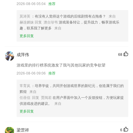
2026-08-06 05:04
推荐
适配安卓新系统，手机软件分身多开。
莫涛英
：有没有人觉得这个游戏的后续剧情有点拖沓？
来自
优化供需发布工具，提升易用性；
赫连媚妹 回复 澹台珍韦
游戏装备转让，提升战力，畅享游戏乐
首页增加“常见问题”。
趣，联系我了解更多
来自
更多回复
念念手帐收藏你的小记忆，也能治愈你所有的小情绪~
安卓手机支持锁屏查看登机牌信息
成萍伟
68
订阅列表添加关键字和类型搜索
联系我们
游戏里的排行榜系统激发了我与其他玩家的竞争欲望
以上就是全讯网娱乐的介绍，如果您喜欢这款软件，您可以到应用商店进
2026-08-06 09:06
推荐
行打分评论，说出您的使用经历，以帮助我们更好的对产品进行优化修
改。
常育岚
：培养学徒，共同开创游戏世界的新纪元，创造属于我们的
辉煌
来自
任蓓信 回复 贾阅若
在用户界面中加入一个反馈按钮，方便玩家提
供游戏改进的建议。
来自
更多回复
梁罡祥
6