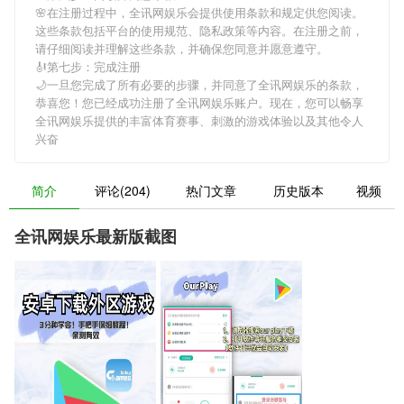
🌸在注册过程中，
全讯网娱乐
会提供使用条款和规定供您阅读。
这些条款包括平台的使用规范、隐私政策等内容。在注册之前，
请仔细阅读并理解这些条款，并确保您同意并愿意遵守。
🎻第七步：完成注册
🌙一旦您完成了所有必要的步骤，并同意了
全讯网娱乐
的条款，
恭喜您！您已经成功注册了全讯网娱乐账户。现在，您可以畅享
全讯网娱乐
提供的丰富体育赛事、刺激的游戏体验以及其他令人
兴奋
简介
评论(204)
热门文章
历史版本
视频
全讯网娱乐最新版截图