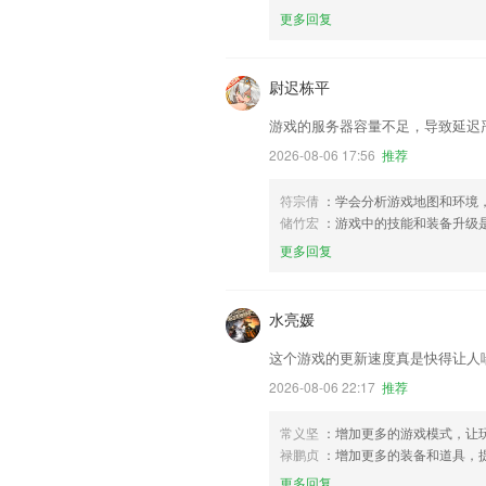
更多回复
尉迟栋平
游戏的服务器容量不足，导致延迟
2026-08-06 17:56
推荐
符宗倩
：学会分析游戏地图和环境
储竹宏
：游戏中的技能和装备升级
更多回复
水亮媛
这个游戏的更新速度真是快得让人
2026-08-06 22:17
推荐
常义坚
：增加更多的游戏模式，让
禄鹏贞
：增加更多的装备和道具，
更多回复