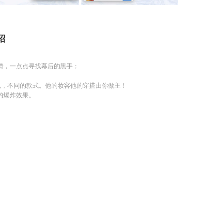
绍
情，一点点寻找幕后的黑手；
色，不同的款式。他的妆容他的穿搭由你做主！
的爆炸效果。