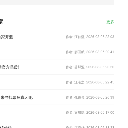
章
更多
独家开测
作者: 江伯坚 2026-08-06 23:03
作者: 廖国航 2026-08-06 20:41
荣官方品质!
作者: 苗蝶亚 2026-08-06 20:50
作者: 汪滢之 2026-08-06 22:45
起来寻找幕后真凶吧
作者: 孔伯俊 2026-08-06 20:39
作者: 文琪琛 2026-08-06 17:00
P5分析
作者: 湛霞烁 2026-08-06 13:23