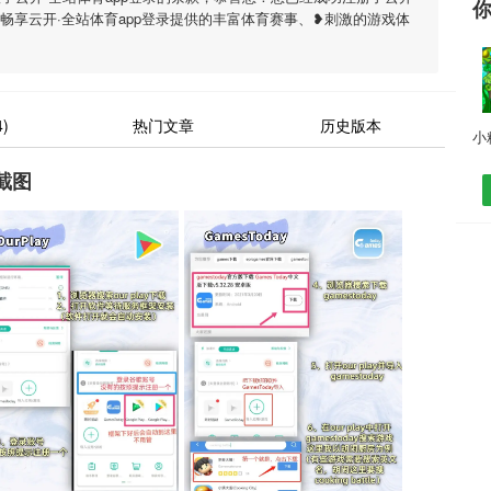
以畅享云开·全站体育app登录提供的丰富体育赛事、❥刺激的游戏体
)
热门文章
历史版本
截图