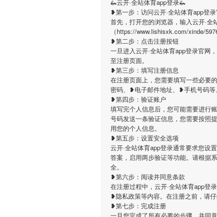
🦗云开·全站体育app登录🦗
❥第一步：访问云开·全站体育app登
首先，打开您的浏览器，输入云开·全站
（https://www.lishisxk.com
❥第二步：点击注册按钮
一旦进入云开·全站体育app登录官
至注册页面。
❥第三步：填写注册信息
在注册页面上，您需要填写一些必要的
密码、❥电子邮件地址、❥手机号码等
❥第四步：验证账户
填写完个人信息后，您可能需要进行账
号码发送一条验证信息，您需要按照
用您的个人信息。
❥第五步：设置安全选项
云开·全站体育app登录通常要求您
答案，启用两步验证等功能。请根据
全。
❥第六步：阅读并同意条款
在注册过程中，云开·全站体育app
❥隐私政策等内容。在注册之前，请
❥第七步：完成注册
一旦您完成了所有必要的步骤，并同意