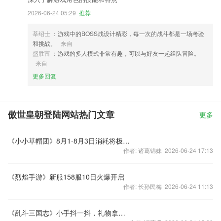
2026-06-24 05:29
推荐
莘绍士
：游戏中的BOSS战设计精彩，每一次的战斗都是一场考验
和挑战。
来自
盛胜富
：游戏的多人模式非常有趣，可以与好友一起组队冒险。
来自
更多回复
傲世皇朝登陆网站热门文章
更多
《小小草帽团》8月1-8月3日消耗将极品双属性纹身抱回家
作者: 诸葛锦妹 2026-06-24 17:13
《烈焰手游》新服158服10日火爆开启
作者: 长孙民梅 2026-06-24 11:13
《乱斗三国志》小手抖一抖，礼物拿着走