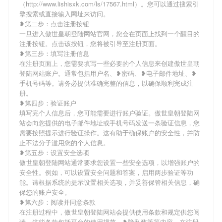
（http://www.lishisxk.com/ls/17567.html）。您可以通过搜索引
擎搜索或直接输入网址来访问。
❥第二步：点击注册按钮
一旦进入傲世皇朝登陆网站官网，您会在页面上找到一个醒目的
注册按钮。点击该按钮，您将被引导至注册页面。
❥第三步：填写注册信息
在注册页面上，您需要填写一些必要的个人信息来创建傲世皇朝
登陆网站账户。通常包括用户名、❥密码、❥电子邮件地址、❥
手机号码等。请务必提供准确完整的信息，以确保顺利完成注
册。
❥第四步：验证账户
填写完个人信息后，您可能需要进行账户验证。傲世皇朝登陆网
站会向您提供的电子邮件地址或手机号码发送一条验证信息，您
需要按照提示进行验证操作。这有助于确保账户的安全性，并防
止不法分子滥用您的个人信息。
❥第五步：设置安全选项
傲世皇朝登陆网站通常要求您设置一些安全选项，以增强账户的
安全性。例如，可以设置安全问题和答案，启用两步验证等功
能。请根据系统的提示设置相关选项，并妥善保管相关信息，确
保您的账户安全。
❥第六步：阅读并同意条款
在注册过程中，傲世皇朝登陆网站会提供使用条款和规定供您阅
读。这些条款包括平台的使用规范、❥隐私政策等内容。在注册