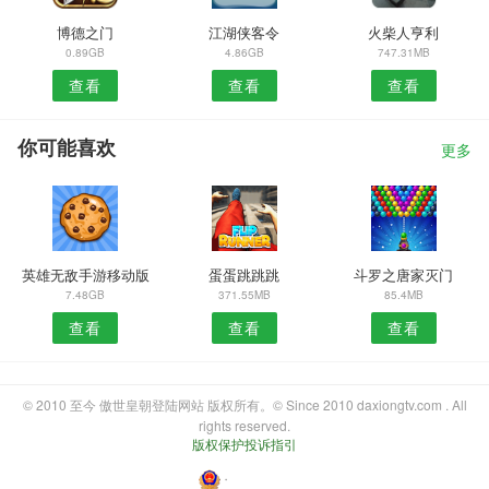
博德之门
江湖侠客令
火柴人亨利
0.89GB
4.86GB
747.31MB
查看
查看
查看
你可能喜欢
更多
英雄无敌手游移动版
蛋蛋跳跳跳
斗罗之唐家灭门
7.48GB
371.55MB
85.4MB
查看
查看
查看
© 2010 至今 傲世皇朝登陆网站 版权所有。© Since 2010 daxiongtv.com . All
rights reserved.
版权保护投诉指引
・