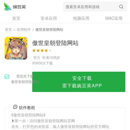
傲世皇朝登陆网站
首页
安卓应用
电脑应用
MAC应用
资讯
专题
设计奖
创意应用
首页
>
应用软件
>
傲世皇朝登陆网站
问答
傲世皇朝登陆网站
官方
年满16周岁
次下载
95856
需优先下载
安全下载
傲世皇朝登陆网站
需下载豌豆荚APP
软件教程
🚦傲世皇朝登陆网站🚦
❥第一步：访问傲世皇朝登陆网站官网
首先，打开您的浏览器，输入傲世皇朝登陆网站的官方网址