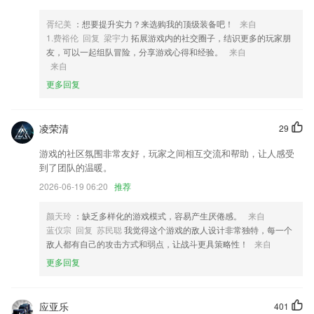
4,一对一在线课堂，专业老师亲授您教育孩子的知识和技术；
胥纪美
：想要提升实力？来选购我的顶级装备吧！
来自
5,音质清晰流畅，不同于2265手机自带录音机，真实还原录音场景；
1.费裕伦 回复 梁宇力
拓展游戏内的社交圈子，结识更多的玩家朋
友，可以一起组队冒险，分享游戏心得和经验。
来自
6,支持设置低电量时发出通知提醒;
来自
6566真人投注软件优势
更多回复
1.遵循教材章节精编，并根据教材和相关法律法规对题库中的试题进行详
细解析
凌荣清
29
2.家长救星，作业帮直播课线上学习更方便，辅导班太贵，家长苦不堪言
游戏的社区氛围非常友好，玩家之间相互交流和帮助，让人感受
3.在线考试，这里有着海量考试题库可以随时模拟各种技能的真实考试
到了团队的温暖。
4.用户在这里可看到属于自己的项目，并找到更多的项目内容来完成。
2026-06-19 06:20
推荐
5.在线发布线上、线下作业。
颜天玲
：缺乏多样化的游戏模式，容易产生厌倦感。
来自
6.设置多种评分方式，评卷更公平、公正；
蓝仪宗 回复 苏民聪
我觉得这个游戏的敌人设计非常独特，每一个
6566真人投注更新了什么?
敌人都有自己的攻击方式和弱点，让战斗更具策略性！
来自
更多回复
增加下拉刷新弹框统一等。
1,增加和完善D系列产品配网,云服务,报警推送,设备分享,NVR等功能及其
他功能,让你的设备在云端。
应亚乐
401