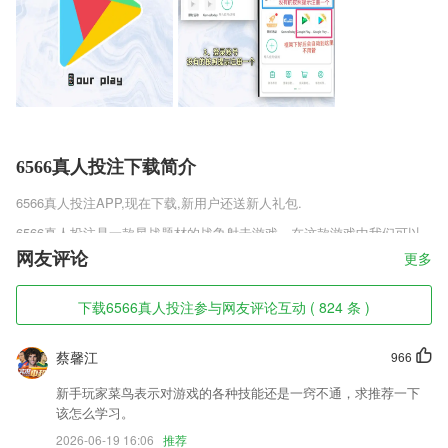
6566真人投注下载简介
6566真人投注
APP,现在下载,新用户还送新人礼包.
6566真人投注是一款星战题材的战争射击游戏，在这款游戏中我们可以
使用各种顶尖的星际武器和敌人进行战斗，不过敌人同样也有各种飞行器
网友评论
更多
和战争堡垒，只有自身足够强大才可以对抗这些来自外星球的敌人，运用
好手中的武器和战友一起保卫星球吧。
下载6566真人投注参与网友评论互动 ( 824 条 )
6566真人投注软件特色
蔡馨江
966
1,所编辑完成的图片都是不带有任何的水印的，直接点击就可以保存到自
己的相册当中。
新手玩家菜鸟表示对游戏的各种技能还是一窍不通，求推荐一下
2,拼接各类图片，自由配文，做有自己风格的潮图；
该怎么学习。
3,【智慧工地】横向可扩展，全面开放
2026-06-19 16:06
推荐