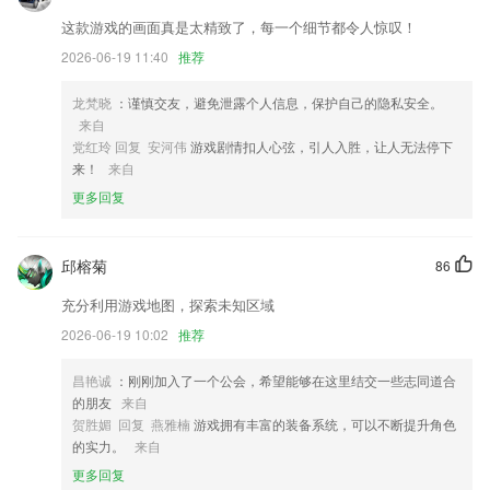
优化阅读体验，修改已有问题
这款游戏的画面真是太精致了，每一个细节都令人惊叹！
修复翻译问题
2026-06-19 11:40
推荐
任务执行针对指定任务，增加了任务下达人可选择是否需要责任人确认功
能，如选择无需确认，任务即可进入进行中状态，简化了指定任务确认交
龙梵晓
：谨慎交友，避免泄露个人信息，保护自己的隐私安全。
互，便于指定任务快速执行；
来自
党红玲 回复 安河伟
游戏剧情扣人心弦，引人入胜，让人无法停下
鲸海计划投票活动上线，快去支持你喜欢的作品吧！
来！
来自
联系我们
更多回复
以上就是6566真人投注的介绍，如果您喜欢这款软件，您可以到应用商
店进行打分评论，说出您的使用经历，以帮助我们更好的对产品进行优化
修改。
邱榕菊
86
充分利用游戏地图，探索未知区域
2026-06-19 10:02
推荐
昌艳诚
：刚刚加入了一个公会，希望能够在这里结交一些志同道合
的朋友
来自
贺胜媚 回复 燕雅楠
游戏拥有丰富的装备系统，可以不断提升角色
的实力。
来自
更多回复