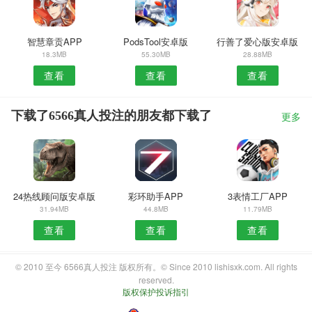
智慧章贡APP
PodsTool安卓版
行善了爱心版安卓版
18.3MB
55.30MB
28.88MB
查看
查看
查看
下载了6566真人投注的朋友都下载了
更多
24热线顾问版安卓版
彩环助手APP
3表情工厂APP
31.94MB
44.8MB
11.79MB
查看
查看
查看
© 2010 至今 6566真人投注 版权所有。© Since 2010 lishisxk.com. All rights
reserved.
版权保护投诉指引