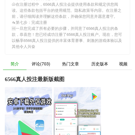
🐚在注册过程中，
6566真人投注
会提供使用条款和规定供您阅
读。这些条款包括平台的使用规范、隐私政策等内容。在注册之
前，请仔细阅读并理解这些条款，并确保您同意并愿意遵守。
🦟第七步：完成注册
🆚一旦您完成了所有必要的步骤，并同意了
6566真人投注
的条
款，恭喜您！您已经成功注册了6566真人投注账户。现在，您可
以畅享
6566真人投注
提供的丰富体育赛事、刺激的游戏体验以及
其他令人兴奋
简介
评论(703)
热门文章
历史版本
视频
6566真人投注最新版截图