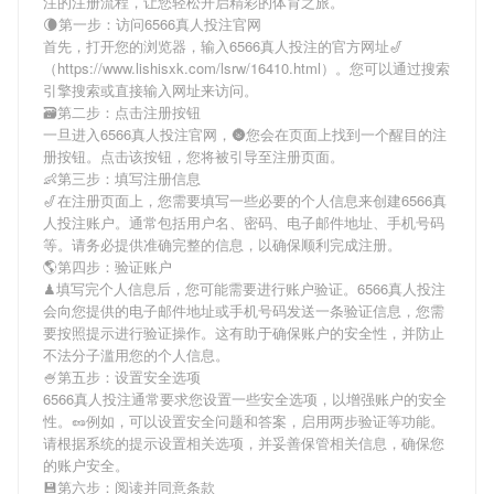
注
的注册流程，让您轻松开启精彩的体育之旅。
🌘第一步：访问6566真人投注官网
首先，打开您的浏览器，输入
6566真人投注
的官方网址🎷
（https://www.lishisxk.com/lsrw/16410.html）。您可以通过搜索
引擎搜索或直接输入网址来访问。
🗃第二步：点击注册按钮
一旦进入
6566真人投注
官网，🌚您会在页面上找到一个醒目的注
册按钮。点击该按钮，您将被引导至注册页面。
👶第三步：填写注册信息
🎷在注册页面上，您需要填写一些必要的个人信息来创建
6566真
人投注
账户。通常包括用户名、密码、电子邮件地址、手机号码
等。请务必提供准确完整的信息，以确保顺利完成注册。
🌎第四步：验证账户
♟填写完个人信息后，您可能需要进行账户验证。
6566真人投注
会向您提供的电子邮件地址或手机号码发送一条验证信息，您需
要按照提示进行验证操作。这有助于确保账户的安全性，并防止
不法分子滥用您的个人信息。
🍧第五步：设置安全选项
6566真人投注
通常要求您设置一些安全选项，以增强账户的安全
性。🥜例如，可以设置安全问题和答案，启用两步验证等功能。
请根据系统的提示设置相关选项，并妥善保管相关信息，确保您
的账户安全。
💾第六步：阅读并同意条款