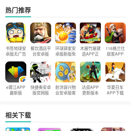
热门推荐
书签地球安
餐饮酒店平
环球驿家安
木屋竹屋建
116格兰仕
卓版无广告
台安卓版
卓版新版免
造APP正
居家APP
官方正版
2026版
费下载
版2026
手机版
e蓉江APP
快捷奏安卓
射洪容兴物
达叔APP
华夏召车
最新版
版官网版
业安卓版客
更新版本
APP下载
户端
2026
安装2026
相关下载