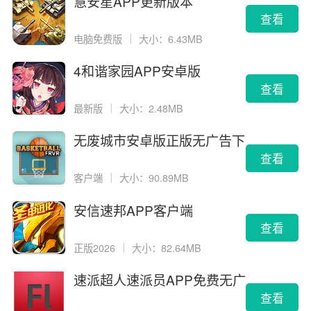
慧安星APP更新版本
查看
电脑免费版
｜
大小：6.43MB
4和谐家园APP安卓版
查看
最新版
｜
大小：2.48MB
无废城市安卓版正版无广告下
载
查看
客户端
｜
大小：90.89MB
安信速邦APP客户端
查看
正版2026
｜
大小：82.64MB
速派超人速派员APP免费无广
告版
查看