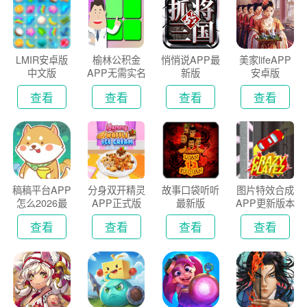
LMIR安卓版
榆林公积金
悄悄说APP最
美家lifeAPP
中文版
APP无需实名
新版
安卓版
认证版
查看
查看
查看
查看
稿稿平台APP
分身双开精灵
故事口袋听听
图片特效合成
怎么2026最
APP正式版
最新版
APP更新版本
新版
2026
查看
查看
查看
查看