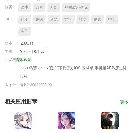
分类
逃生
逃生
奇幻
即时战略游戏
TAG
休闲
趣味
消除
文字
社交
视频
聊天
空间
版本
2.80.11
要求
Android 8.1 以上
开发者
隐私政策
vv500彩票v7.7.7(官方)下载官方IOS 安卓版 手机版APP-历史随
心看
备案号：豫B2-20030028-29
相关应用推荐
更多