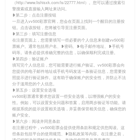
（http://www.lishisxk.com/ls/22777.html）。您可以通过搜索引
擎搜索或直接输入网址来访问。
❥第二步：点击注册按钮
一旦进入vv500彩票官网，您会在页面上找到一个醒目的注册按
钮。点击该按钮，您将被引导至注册页面。
❥第三步：填写注册信息
在注册页面上，您需要填写一些必要的个人信息来创建vv500彩
票账户。通常包括用户名、❥密码、❥电子邮件地址、❥手机号
码等。请务必提供准确完整的信息，以确保顺利完成注册。
❥第四步：验证账户
填写完个人信息后，您可能需要进行账户验证。vv500彩票会向
您提供的电子邮件地址或手机号码发送一条验证信息，您需要按
照提示进行验证操作。这有助于确保账户的安全性，并防止不法
分子滥用您的个人信息。
❥第五步：设置安全选项
vv500彩票通常要求您设置一些安全选项，以增强账户的安全
性。例如，可以设置安全问题和答案，启用两步验证等功能。请
根据系统的提示设置相关选项，并妥善保管相关信息，确保您的
账户安全。
❥第六步：阅读并同意条款
在注册过程中，vv500彩票会提供使用条款和规定供您阅读。这
些条款包括平台的使用规范、❥隐私政策等内容。在注册之前，
请仔细阅读并理解这些条款，并确保您同意并愿意遵守。