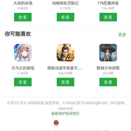
大叔的农场
动物朋友历险记
176恶魔神器
9.86GB
5.15GB
784.3MB
查看
查看
查看
你可能喜欢
更多
天与云的彼端
模版动漫学校夏天运动的天
数独方块拼图
0.39GB
386.56MB
29.0MB
查看
查看
查看
© 2010 至今 vv500彩票 版权所有。© Since 2010 daxiongtv.com . All rights
reserved.
版权保护投诉指引
・