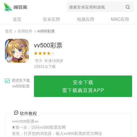
vv500彩票
首页
安卓应用
电脑应用
MAC应用
资讯
专题
设计奖
创意应用
首页
>
应用软件
>
vv500彩票
问答
vv500彩票
官方
年满16周岁
次下载
10931
需优先下载
安全下载
vv500彩票
需下载豌豆荚APP
软件教程
🥜vv500彩票🥜
❥第一步：访问vv500彩票官网
首先，打开您的浏览器，输入vv500彩票的官方网址