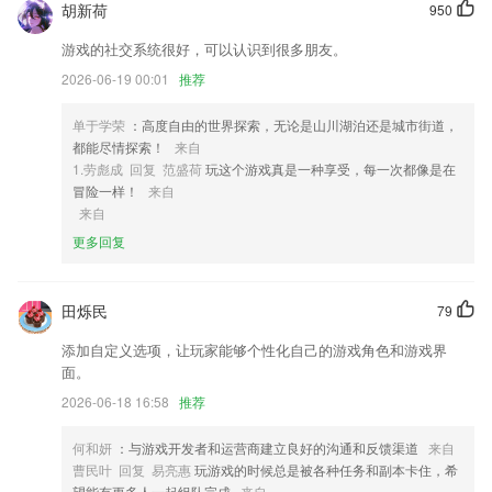
胡新荷
950
1,通过足疗、对症推拿、辩证艾灸，辅以刮痧、拔罐、热敷药包等调理方
游戏的社交系统很好，可以认识到很多朋友。
法，对身体疼痛部位施术，达到通经活络、对症祛痛的效果。
2026-06-19 00:01
推荐
2,不同的科室以及医生的相关姐介绍都有展示，用户可以自由选择，同时
还能直接线上预约线下医院挂号。
单于学荣
：高度自由的世界探索，无论是山川湖泊还是城市街道，
3,推荐校区
都能尽情探索！
来自
1.劳彪成 回复 范盛荷
玩这个游戏真是一种享受，每一次都像是在
4,把自己不懂的任何生活方面的问题发布在此，等待着各位其他人来解
冒险一样！
来自
答。
来自
5,【订单管理】
更多回复
6,咨询回复投诉查询服务指南办事进度
尊彩彩票官网下载手机版安装最新版软件优势
田烁民
79
1.超多朋友都在这里上网课，内容多多。
添加自定义选项，让玩家能够个性化自己的游戏角色和游戏界
2.：创新的闯关型学习模式，将学习与练习完美结合，逐行解锁各个假
面。
名，在学习中享受通关乐趣，在答题中加深假名记忆。完成五十音练习
2026-06-18 16:58
推荐
后，还可以参加晋级赛获得更多成就。
3.下部结构包括桥台、桥墩和基础
何和妍
：与游戏开发者和运营商建立良好的沟通和反馈渠道
来自
曹民叶 回复 易亮惠
玩游戏的时候总是被各种任务和副本卡住，希
4.您自己也可以录制震撼人心的朗读作品，轻松的收获更多粉丝
望能有更多人一起组队完成
来自