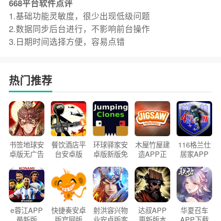
668平台软件点评
1.基础功能灵敏度，很少出现低级问题
2.数据同步后台进行，不影响前台操作
3.日期时间选择方便，容易点错
热门推荐
书签地球安
餐饮酒店平
环球驿家安
木屋竹屋建
116格兰仕
卓版无广告
台安卓版
卓版新版免
造APP正
居家APP
官方正版
2026版
费下载
版2026
手机版
e蓉江APP
快捷奏安卓
射洪容兴物
达叔APP
华夏召车
最新版
版官网版
业安卓版客
更新版本
APP下载