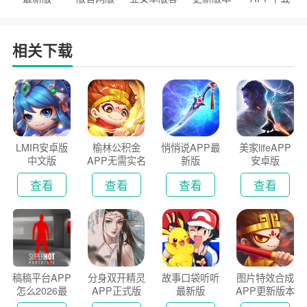
户端
2026
安装2026
相关下载
LMIR安卓版
榆林公积金
悄悄说APP最
美家lifeAPP
中文版
APP无需实名
新版
安卓版
认证版
查看
查看
查看
查看
稿稿平台APP
分身双开精灵
故事口袋听听
图片特效合成
怎么2026最
APP正式版
最新版
APP更新版本
新版
2026