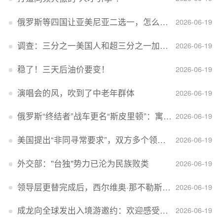
俄罗斯等四国让亚美尼亚二选一，怎么回事？
2026-06-19
调查：三分之一美国人和超三分之一加拿大人感到经济压力
2026-06-19
稳了！三天后油价要变！
2026-06-19
演唱会的风，吹到了中老年群体
2026-06-19
俄罗斯“终结者”战车更名“斯皮里顿”：寓意强大可靠，彰显俄精神力量
2026-06-19
美国提出“非同寻常要求”，双方多个领域分歧依旧，印美贸易谈判进入“关键阶段”
2026-06-19
外交部：''台独''势力已沦为民族败类
2026-06-19
领导层更替完成后，西尔维奥·那不勒斯出任Lucid首席执行官
2026-06-19
成龙向全球发出入境游邀约：欢迎感受无滤镜的真实中国
2026-06-19