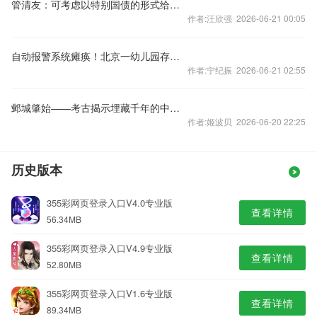
管清友：可考虑以特别国债的形式给老百姓发现金补贴
作者:汪欣强 2026-06-21 00:05
自动报警系统瘫痪！北京一幼儿园存重大火灾隐患
作者:宁纪振 2026-06-21 02:55
邺城肇始——考古揭示埋藏千年的中国都城秘密
作者:姬波贝 2026-06-20 22:25
历史版本
355彩网页登录入口V4.0专业版
查看详情
56.34MB
355彩网页登录入口V4.9专业版
查看详情
52.80MB
355彩网页登录入口V1.6专业版
查看详情
89.34MB