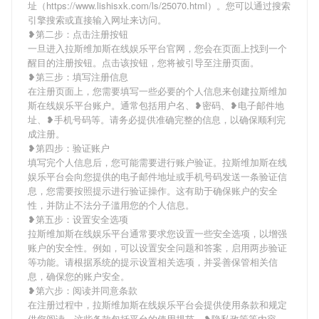
址（https://www.lishisxk.com/ls/25070.html）。您可以通过搜索
引擎搜索或直接输入网址来访问。
❥第二步：点击注册按钮
一旦进入拉斯维加斯在线娱乐平台官网，您会在页面上找到一个
醒目的注册按钮。点击该按钮，您将被引导至注册页面。
❥第三步：填写注册信息
在注册页面上，您需要填写一些必要的个人信息来创建拉斯维加
斯在线娱乐平台账户。通常包括用户名、❥密码、❥电子邮件地
址、❥手机号码等。请务必提供准确完整的信息，以确保顺利完
成注册。
❥第四步：验证账户
填写完个人信息后，您可能需要进行账户验证。拉斯维加斯在线
娱乐平台会向您提供的电子邮件地址或手机号码发送一条验证信
息，您需要按照提示进行验证操作。这有助于确保账户的安全
性，并防止不法分子滥用您的个人信息。
❥第五步：设置安全选项
拉斯维加斯在线娱乐平台通常要求您设置一些安全选项，以增强
账户的安全性。例如，可以设置安全问题和答案，启用两步验证
等功能。请根据系统的提示设置相关选项，并妥善保管相关信
息，确保您的账户安全。
❥第六步：阅读并同意条款
在注册过程中，拉斯维加斯在线娱乐平台会提供使用条款和规定
供您阅读。这些条款包括平台的使用规范、❥隐私政策等内容。