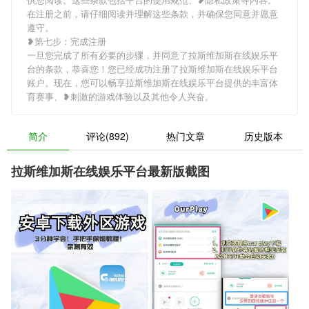
在注册之前，请仔细阅读并理解这些条款，并确保您同意并愿意
遵守。
❥第七步：完成注册
一旦您完成了所有必要的步骤，并同意了拉斯维加斯在线娱乐平
台的条款，恭喜您！您已经成功注册了拉斯维加斯在线娱乐平台
账户。现在，您可以畅享拉斯维加斯在线娱乐平台提供的丰富体
育赛事、❥刺激的游戏体验以及其他令人兴奋。
简介
评论(892)
热门文章
历史版本
拉斯维加斯在线娱乐平台最新版截图