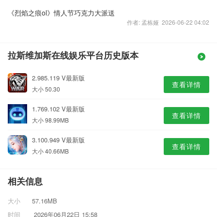
《烈焰之痕ol》情人节巧克力大派送
作者: 孟栋娅 2026-06-22 04:02
拉斯维加斯在线娱乐平台历史版本
2.985.119 V最新版
查看详情
大小 50.30
1.769.102 V最新版
查看详情
大小 98.99MB
3.100.949 V最新版
查看详情
大小 40.66MB
相关信息
大小
57.16MB
时间
2026年06月22日 15:58