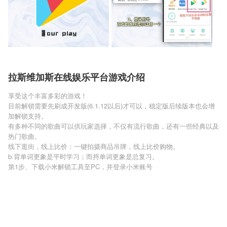
拉斯维加斯在线娱乐平台游戏介绍
享受这个丰富多彩的游戏！
目前解锁需要先刷成开发版(6.1.12以后)才可以，稳定版后续版本也会增
加解锁支持。
有多种不同的歌曲可以供玩家选择，不仅有流行歌曲，还有一些经典以及
热门歌曲。
线下逛街，线上比价：一键拍摄商品吊牌，线上比价购物。
b.背单词更象是平时学习；而捋单词更象是总复习。
第1步、下载小米解锁工具至PC，并登录小米账号