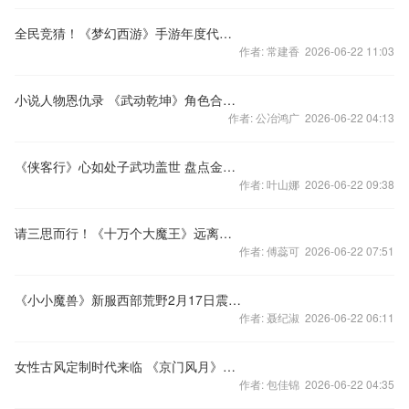
全民竞猜！《梦幻西游》手游年度代言人即将引爆
作者: 常建香 2026-06-22 11:03
小说人物恩仇录 《武动乾坤》角色合体技解读
作者: 公冶鸿广 2026-06-22 04:13
《侠客行》心如处子武功盖世 盘点金庸武侠中的善良大侠
作者: 叶山娜 2026-06-22 09:38
请三思而行！《十万个大魔王》远离冒险抉择
作者: 傅蕊可 2026-06-22 07:51
《小小魔兽》新服西部荒野2月17日震撼开启
作者: 聂纪淑 2026-06-22 06:11
女性古风定制时代来临 《京门风月》手游华丽登场
作者: 包佳锦 2026-06-22 04:35