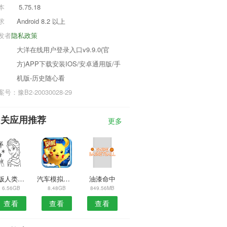
本
5.75.18
求
Android 8.2 以上
发者
隐私政策
大洋在线用户登录入口v9.9.0(官
方)APP下载安装IOS/安卓通用版/手
机版-历史随心看
号：豫B2-20030028-29
相关应用推荐
更多
模版人类梦境跌落
汽车模拟器3D
油漆命中
6.56GB
8.48GB
849.56MB
查看
查看
查看