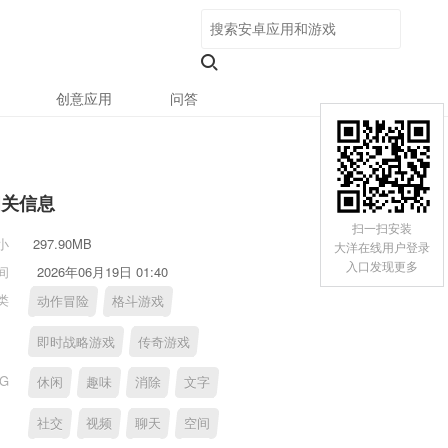
创意应用
问答
相关信息
扫一扫安装
小
297.90MB
大洋在线用户登录
入口发现更多
间
2026年06月19日 01:40
类
动作冒险
格斗游戏
即时战略游戏
传奇游戏
AG
休闲
趣味
消除
文字
社交
视频
聊天
空间