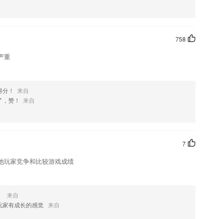
758
严重
得分！
来自
了，赞！
来自
7
他玩家竞争和比较游戏成绩
！
来自
玩家有成长的感觉
来自