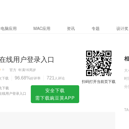
入口
电脑应用
MAC应用
资讯
专题
设计奖
在线用户登录入口
官方
年满16周岁
大
次下载
96.68%
好评率
721
人评论
时
扫码打开当前页下载
分
先下载
安全下载
在线用户登录入口
需下载豌豆荚APP
T