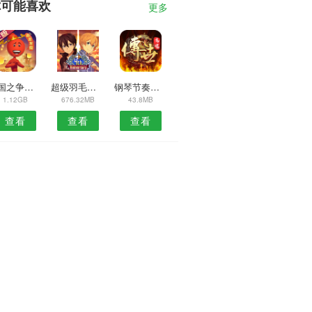
你可能喜欢
更多
王国之争征服与秩序
超级羽毛球联赛
钢琴节奏方块
1.12GB
676.32MB
43.8MB
查看
查看
查看