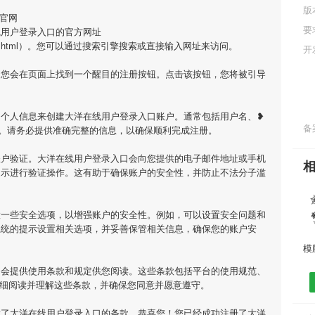
版
官网
要
线用户登录入口的官方网址
/lszz/1546.html）。您可以通过搜索引擎搜索或直接输入网址来访问。
开
，您会在页面上找到一个醒目的注册按钮。点击该按钮，您将被引导
的个人信息来创建大洋在线用户登录入口账户。通常包括用户名、❥
备案
。请务必提供准确完整的信息，以确保顺利完成注册。
账户验证。大洋在线用户登录入口会向您提供的电子邮件地址或手机
提示进行验证操作。这有助于确保账户的安全性，并防止不法分子滥
置一些安全选项，以增强账户的安全性。例如，可以设置安全问题和
系统的提示设置相关选项，并妥善保管相关信息，确保您的账户安
口会提供使用条款和规定供您阅读。这些条款包括平台的使用规范、
仔细阅读并理解这些条款，并确保您同意并愿意遵守。
意了大洋在线用户登录入口的条款，恭喜您！您已经成功注册了大洋