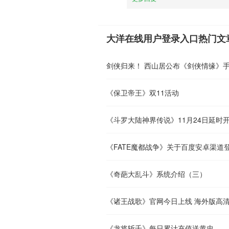
大洋在线用户登录入口热门文
剑侠归来！ 西山居公布《剑侠情缘》
《保卫帝王》双11活动
《斗罗大陆神界传说》11月24日延时
《FATE魔都战争》关于百度安卓渠道
《奇葩大乱斗》系统介绍（三）
《诸王战歌》官网今日上线 海外版高清
《龙将斩千》每日累计充值送黄忠