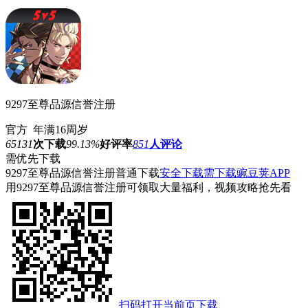
9297至尊品源信誉注册
官方
年满16周岁
65131
次下载
99.13%
好评率
851
人评论
需优先下载
9297至尊品源信誉注册
普通下载
安全下载
需下载豌豆荚APP
用9297至尊品源信誉注册可领取大量福利，视频攻略抢先看
扫码打开当前页下载