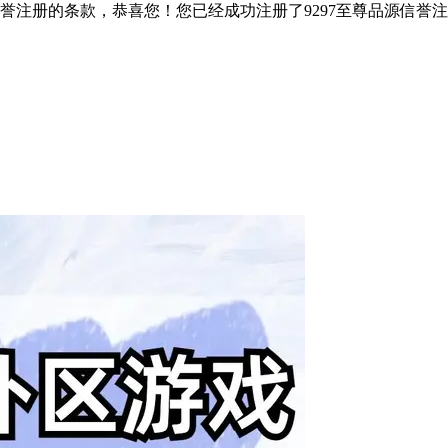
信誉注册的条款，恭喜您！您已经成功注册了9297至尊品源信誉