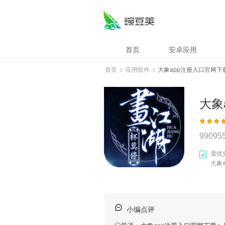
首页
安卓应用
首页
>
应用软件
>
大象app注册入口官网下
大象
99095
需优
大象
小编点评