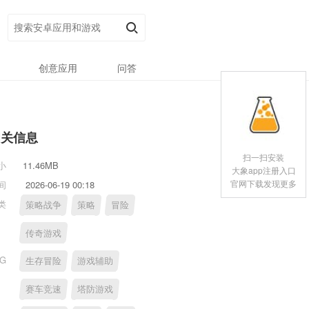
创意应用
问答
相关信息
扫一扫安装
小
11.46MB
大象app注册入口
官网下载发现更多
间
2026-06-19 00:18
类
策略战争
策略
冒险
传奇游戏
AG
生存冒险
游戏辅助
赛车竞速
塔防游戏