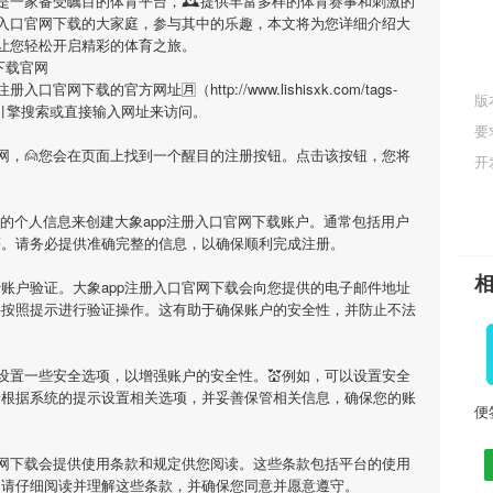
是一家备受瞩目的体育平台，🕰提供丰富多样的体育赛事和刺激的
册入口官网下载
的大家庭，参与其中的乐趣，本文将为您详细介绍
大
让您轻松开启精彩的体育之旅。
下载官网
p注册入口官网下载
的官方网址🈷（http://www.lishisxk.com/tags-
版
通过搜索引擎搜索或直接输入网址来访问。
要
网，🙍您会在页面上找到一个醒目的注册按钮。点击该按钮，您将
开
要的个人信息来创建
大象app注册入口官网下载
账户。通常包括用户
等。请务必提供准确完整的信息，以确保顺利完成注册。
行账户验证。
大象app注册入口官网下载
会向您提供的电子邮件地址
要按照提示进行验证操作。这有助于确保账户的安全性，并防止不法
设置一些安全选项，以增强账户的安全性。💒例如，可以设置安全
请根据系统的提示设置相关选项，并妥善保管相关信息，确保您的账
官网下载
会提供使用条款和规定供您阅读。这些条款包括平台的使用
，请仔细阅读并理解这些条款，并确保您同意并愿意遵守。