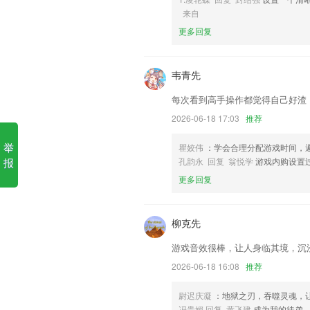
5,使用上全程一键操作，无需懂任何PS
来自
更多回复
6,观看实时路线，知道车辆的行车情况
大象app注册入口官网下载软
韦青先
1.直播课程自动录制，内置的录像机能够
每次看到高手操作都觉得自己好渣
2.在最短的时间内就可以获得了最为优质
2026-06-18 17:03
推荐
3.为了满足大众用户的需求，配备的还有
4.单绘本多音频：朗读版、歌唱版、跟读
举
瞿姣伟
：学会合理分配游戏时间，
报
孔韵永 回复 翁悦学
游戏内购设置
5.学习西班牙语基础教学课程，轻松搞定
更多回复
6.·在线观看英语教学视频，学习更加标准
大象app注册入口官网下载更
柳克先
优化系统权限。
游戏音效很棒，让人身临其境，沉
【新增】社区功能,分享美文,营造文化交
2026-06-18 16:08
推荐
新增热门推荐将最有价值的赋能工具推荐
】发布需求新增联系人
尉迟庆凝
：地狱之刃，吞噬灵魂，
冯贵媚 回复 黄飞建
成为我的徒弟，