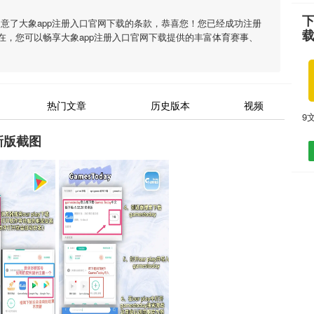
下
同意了
大象app注册入口官网下载
的条款，恭喜您！您已经成功注册
现在，您可以畅享
大象app注册入口官网下载
提供的丰富体育赛事、
热门文章
历史版本
视频
新版截图