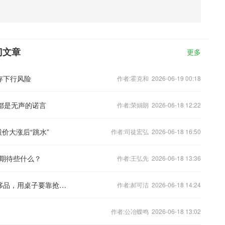
门文章
更多
存下行风险
作者:霍克和 2026-06-19 00:18
都是无声的诺言
作者:荣娟朗 2026-06-18 12:22
价大涨后“跳水”
作者:司徒宏弘 2026-06-18 16:50
期待些什么？
作者:王弘先 2026-06-18 13:36
7个女孩合租一间酒店套房！隐私是奢侈品，用桌子要靠抢，一晚上没人说话
作者:郝可洁 2026-06-18 14:24
作者:公冶蝶鸣 2026-06-18 13:02