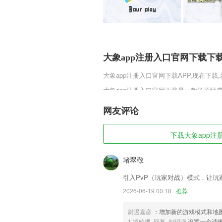
大象app注册入口官网下载下
大象app注册入口官网下载
APP,现在下载
大象app注册入口官网下载是一款还原经
新玩法、绚丽多彩的技能打击、全服唯一
不知高深的功法可助人长生，游戏用经典
网友评论
仙侣的追梦生涯。快叫上朋友一起，乘着
快来下载牧云修仙诀吧!
下载大象app注册
大象app注册入口官网下载软
堵翠敬
1,支持做题
2,专题课听热点难点：价格低至0元起，
引入PvP（玩家对战）模式，让
专题在等你。
2026-06-19 00:18
推荐
3,字说视频字幕动画：一边说话，智能识
尉迟嘉彦
：增加新的游戏模式和地
4,MBTI性格测试，霍兰德兴趣测试。全球
1.凌轮蝶 回复 封绍强
设置一个清