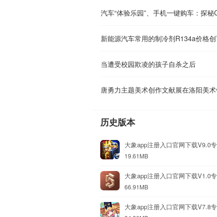
新能源汽车常用的制冷剂R134a价格
当遭受校园欺凌的孩子自杀之后
唐勇力主题美术创作文献展在洛阳美术
历史版本
大象app注册入口官网下载V9.0
19.61MB
大象app注册入口官网下载V1.0
66.91MB
大象app注册入口官网下载V7.8