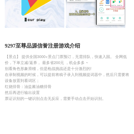
9297至尊品源信誉注册游戏介绍
【景点】 提供全国3000+景点门票预订，无需排队，快速入园。 全网低
价，下单立减/返券， 最多省200元 ，机会多多 ~
别看角色形象滑稽，但是枪战挑战还是十分激烈的!
在录制视频的时候，可以提前将稿子录入到视频提词器中，然后只需要将
设备放置到看词区；
红烧排骨：油盐酱油糖排骨
然后再进行输出设置
票证识别的一键识别点击无反应，需要手动点击开始识别。