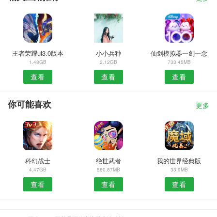
王者荣耀ui3.0版本
小小兵种
仙剑模拟器一剑一念
1.48GB
2.12GB
733.45MB
查看
查看
查看
你可能喜欢
更多
科幻战士
绝世武者
我的世界经典版
4.47GB
560.87MB
33.9MB
查看
查看
查看