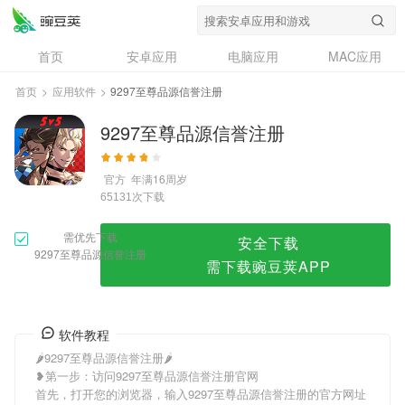
9297至尊品源信誉注册
首页
安卓应用
电脑应用
MAC应用
资讯
专题
设计奖
创意应用
首页
>
应用软件
>
9297至尊品源信誉注册
问答
9297至尊品源信誉注册
官方
年满16周岁
次下载
65131
需优先下载
安全下载
9297至尊品源信誉注册
需下载豌豆荚APP
软件教程
🌶9297至尊品源信誉注册🌶
❥第一步：访问9297至尊品源信誉注册官网
首先，打开您的浏览器，输入9297至尊品源信誉注册的官方网址