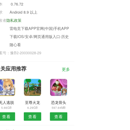
本
0.76.72
求
Android 8.9 以上
发者
隐私政策
雷电竞下载APP官网(中国)手机APP
下载IOS/安卓/网页通用版入口-历史
随心看
号：豫B2-20030028-29
相关应用推荐
更多
无人逃脱
至尊火龙
恐龙骨头
5.66GB
6.29GB
597.64MB
查看
查看
查看