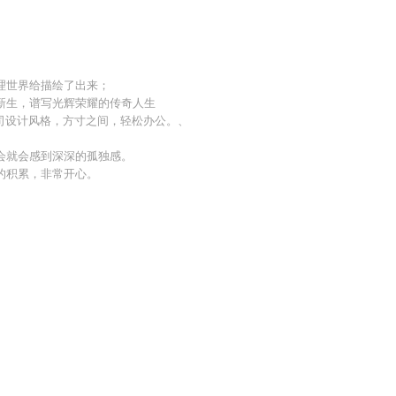
理世界给描绘了出来；
新生，谱写光辉荣耀的传奇人生
ne公司设计风格，方寸之间，轻松办公。、
会就会感到深深的孤独感。
的积累，非常开心。