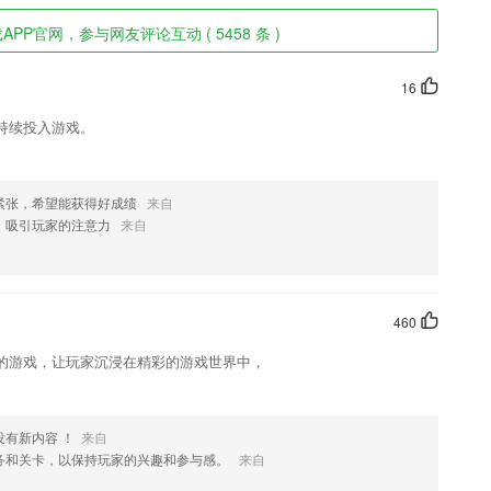
PP官网，参与网友评论互动 ( 5458 条 )
16
持续投入游戏。
紧张，希望能获得好成绩
来自
，吸引玩家的注意力
来自
460
的游戏，让玩家沉浸在精彩的游戏世界中，
有新内容 ！
来自
务和关卡，以保持玩家的兴趣和参与感。
来自