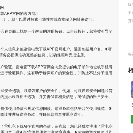
版
官网
要
载APP官网的官方网址
ls/23989.html）。您可以通过搜索引擎搜索或直接输入网址来访问。
开
您会在页面上找到一个醒目的注册按钮。点击该按钮，您将被引导至
个人信息来创建雷电竞下载APP官网账户。通常包括用户名、❥密
备案
请务必提供准确完整的信息，以确保顺利完成注册。
户验证。雷电竞下载APP官网会向您提供的电子邮件地址或手机号
示进行验证操作。这有助于确保账户的安全性，并防止不法分子滥用
一些安全选项，以增强账户的安全性。例如，可以设置安全问题和答
统的提示设置相关选项，并妥善保管相关信息，确保您的账户安全。
会提供使用条款和规定供您阅读。这些条款包括平台的使用规范、❥
细阅读并理解这些条款，并确保您同意并愿意遵守。
了雷电竞下载APP官网的条款，恭喜您！您已经成功注册了雷电竞
享雷电竞下载APP官网提供的丰富体育赛事、❥刺激的游戏体验以及