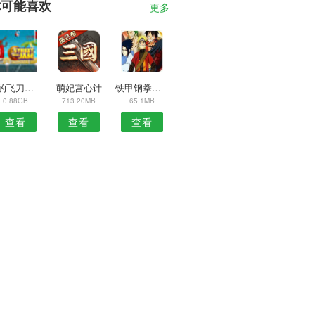
你可能喜欢
更多
我的飞刀世界
萌妃宫心计
铁甲钢拳冠军赛中文版
0.88GB
713.20MB
65.1MB
查看
查看
查看