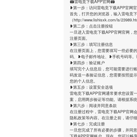
🏟雷电竞下载APP官网🏟
❥第一步：访问雷电竞下载APP官网
首先，打开您的浏览器，输入雷电竞下
（http://www.lishisxk.com/
❥第二步：点击注册按钮
一旦进入雷电竞下载APP官网官网，
注册页面。
❥第三步：填写注册信息
在注册页面上，您需要填写一些必要的
码、❥电子邮件地址、❥手机号码等。
❥第四步：验证账户
填写完个人信息后，您可能需要进行账
码发送一条验证信息，您需要按照提
您的个人信息。
❥第五步：设置安全选项
雷电竞下载APP官网通常要求您设置
案，启用两步验证等功能。请根据系
❥第六步：阅读并同意条款
在注册过程中，雷电竞下载APP官网
隐私政策等内容。在注册之前，请仔
❥第七步：完成注册
一旦您完成了所有必要的步骤，并同意
下载APP官网账户。现在，您可以畅