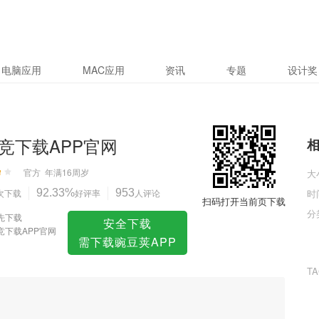
网
电脑应用
MAC应用
资讯
专题
设计奖
竞下载APP官网
官方
年满16周岁
大
次下载
92.33%
好评率
953
人评论
时
扫码打开当前页下载
分
先下载
安全下载
竞下载APP官网
需下载豌豆荚APP
T