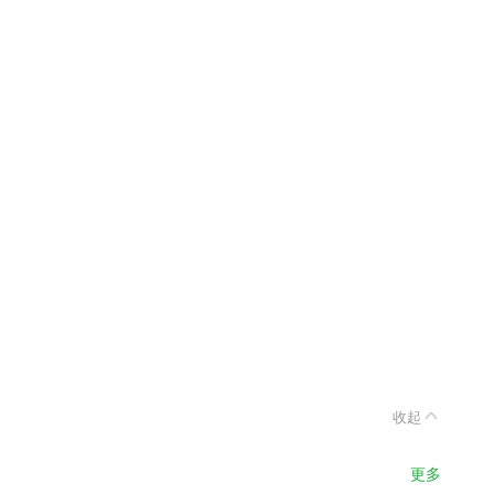
收起
更多