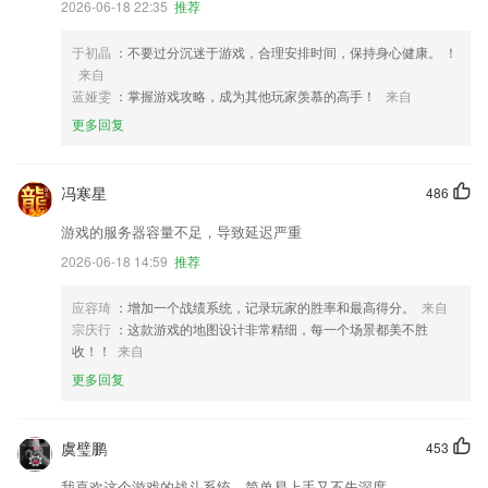
2026-06-18 22:35
推荐
于初晶
：不要过分沉迷于游戏，合理安排时间，保持身心健康。 ！
来自
蓝娅雯
：掌握游戏攻略，成为其他玩家羡慕的高手！
来自
更多回复
冯寒星
486
游戏的服务器容量不足，导致延迟严重
2026-06-18 14:59
推荐
应容琦
：增加一个战绩系统，记录玩家的胜率和最高得分。
来自
宗庆行
：这款游戏的地图设计非常精细，每一个场景都美不胜
收！！
来自
更多回复
虞璧鹏
453
我喜欢这个游戏的战斗系统，简单易上手又不失深度。