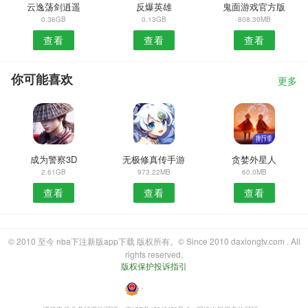
云逸荡剑逍遥
反爆英雄
鬼面游戏官方版
0.36GB
0.13GB
808.30MB
查看
查看
查看
你可能喜欢
更多
成为警察3D
无极修真传手游
贪婪外星人
2.61GB
973.22MB
60.0MB
查看
查看
查看
© 2010 至今 nba下注新版app下载 版权所有。© Since 2010 daxiongtv.com . All
rights reserved.
版权保护投诉指引
・