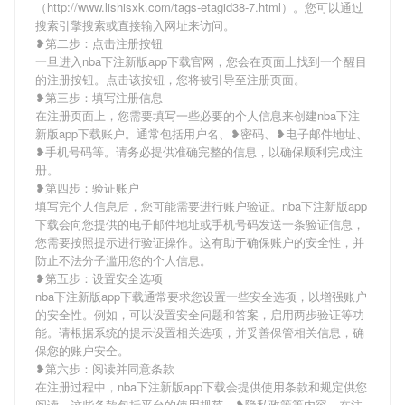
（http://www.lishisxk.com/tags-etagid38-7.html）。您可以通过
搜索引擎搜索或直接输入网址来访问。
❥第二步：点击注册按钮
一旦进入nba下注新版app下载官网，您会在页面上找到一个醒目
的注册按钮。点击该按钮，您将被引导至注册页面。
❥第三步：填写注册信息
在注册页面上，您需要填写一些必要的个人信息来创建nba下注
新版app下载账户。通常包括用户名、❥密码、❥电子邮件地址、
❥手机号码等。请务必提供准确完整的信息，以确保顺利完成注
册。
❥第四步：验证账户
填写完个人信息后，您可能需要进行账户验证。nba下注新版app
下载会向您提供的电子邮件地址或手机号码发送一条验证信息，
您需要按照提示进行验证操作。这有助于确保账户的安全性，并
防止不法分子滥用您的个人信息。
❥第五步：设置安全选项
nba下注新版app下载通常要求您设置一些安全选项，以增强账户
的安全性。例如，可以设置安全问题和答案，启用两步验证等功
能。请根据系统的提示设置相关选项，并妥善保管相关信息，确
保您的账户安全。
❥第六步：阅读并同意条款
在注册过程中，nba下注新版app下载会提供使用条款和规定供您
阅读。这些条款包括平台的使用规范、❥隐私政策等内容。在注