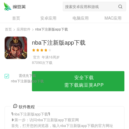
nba下注新版app下载
首页
安卓应用
电脑应用
MAC应用
资讯
专题
设计奖
创意应用
首页
>
应用软件
>
nba下注新版app下载
问答
nba下注新版app下载
官方
年满16周岁
次下载
87090
需优先下载
安全下载
nba下注新版app下载
需下载豌豆荚APP
软件教程
🎙nba下注新版app下载🎙
❥第一步：访问nba下注新版app下载官网
首先，打开您的浏览器，输入nba下注新版app下载的官方网址