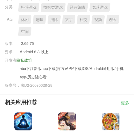
分类
格斗游戏
益智类游戏
经营策略
竞速游戏
TAG
休闲
趣味
消除
文字
社交
视频
聊天
空间
版本
2.65.75
要求
Android 8.8 以上
开发者
隐私政策
nba下注新版app下载(官方)APP下载IOS/Android通用版/手机
app-历史随心看
备案号：豫B2-20030028-29
相关应用推荐
更多