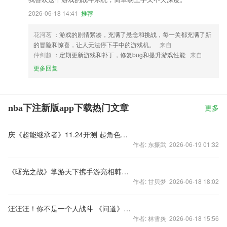
2026-06-18 14:41
推荐
花河茗
：游戏的剧情紧凑，充满了悬念和挑战，每一关都充满了新
的冒险和惊喜，让人无法停下手中的游戏机。
来自
仲剑超
：定期更新游戏和补丁，修复bug和提升游戏性能
来自
更多回复
nba下注新版app下载热门文章
更多
庆《超能继承者》11.24开测 起角色名送大波礼物
作者: 东振武 2026-06-19 01:32
《曙光之战》掌游天下携手游亮相韩国G-Star
作者: 甘贝梦 2026-06-18 18:02
汪汪汪！你不是一个人战斗 《问道》手游战斗截图
作者: 林雪炎 2026-06-18 15:56