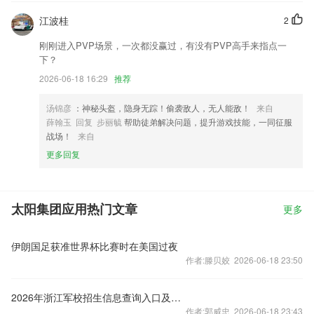
江波桂
2
刚刚进入PVP场景，一次都没赢过，有没有PVP高手来指点一
下？
2026-06-18 16:29
推荐
汤锦彦
：神秘头盔，隐身无踪！偷袭敌人，无人能敌！
来自
薛翰玉 回复 步丽毓
帮助徒弟解决问题，提升游戏技能，一同征服
战场！
来自
更多回复
太阳集团应用热门文章
更多
伊朗国足获准世界杯比赛时在美国过夜
作者:滕贝姣 2026-06-18 23:50
2026年浙江军校招生信息查询入口及渠道
作者:郭威忠 2026-06-18 23:43