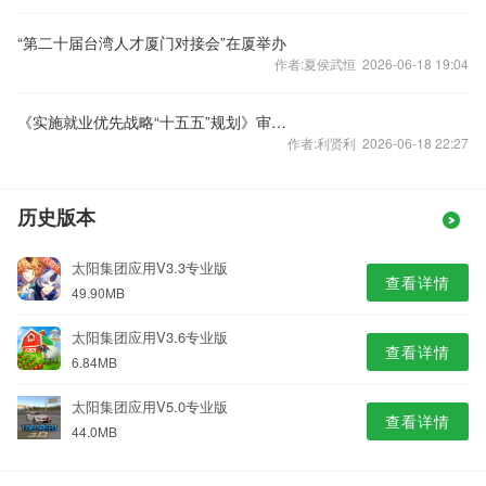
“第二十届台湾人才厦门对接会”在厦举办
作者:夏侯武恒 2026-06-18 19:04
《实施就业优先战略“十五五”规划》审议通过——持续用力推动就业扩容提质
作者:利贤利 2026-06-18 22:27
历史版本
太阳集团应用V3.3专业版
查看详情
49.90MB
太阳集团应用V3.6专业版
查看详情
6.84MB
太阳集团应用V5.0专业版
查看详情
44.0MB