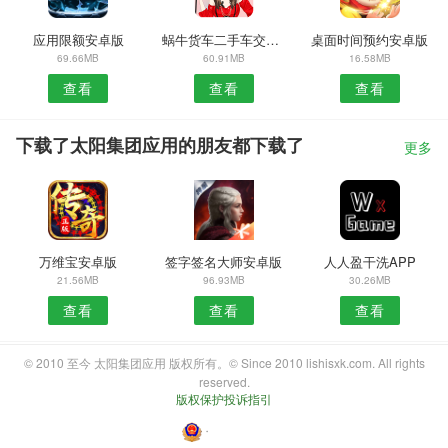
应用限额安卓版
蜗牛货车二手车交易网
桌面时间预约安卓版
69.66MB
60.91MB
16.58MB
查看
查看
查看
下载了太阳集团应用的朋友都下载了
更多
万维宝安卓版
签字签名大师安卓版
人人盈干洗APP
21.56MB
96.93MB
30.26MB
查看
查看
查看
© 2010 至今 太阳集团应用 版权所有。© Since 2010 lishisxk.com. All rights
reserved.
版权保护投诉指引
・