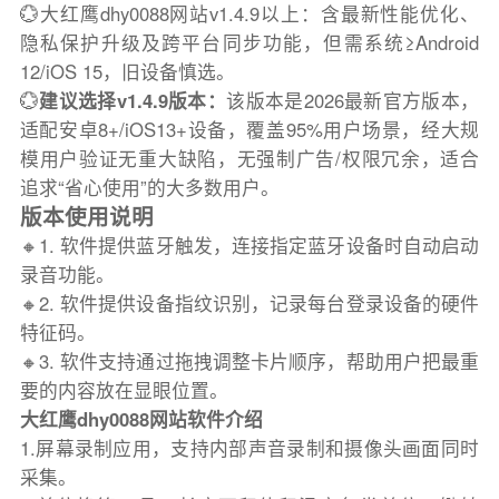
💮大红鹰dhy0088网站v1.4.9以上：含最新性能优化、
隐私保护升级及跨平台同步功能，但需系统≥Android
12/iOS 15，旧设备慎选。
💮
建议选择v1.4.9版本：
该版本是2026最新官方版本，
适配安卓8+/iOS13+设备，覆盖95%用户场景，经大规
模用户验证无重大缺陷，无强制广告/权限冗余，适合
追求“省心使用”的大多数用户。
版本使用说明
🔸1. 软件提供蓝牙触发，连接指定蓝牙设备时自动启动
录音功能。
🔸2. 软件提供设备指纹识别，记录每台登录设备的硬件
特征码。
🔸3. 软件支持通过拖拽调整卡片顺序，帮助用户把最重
要的内容放在显眼位置。
大红鹰dhy0088网站软件介绍
1.屏幕录制应用，支持内部声音录制和摄像头画面同时
采集。