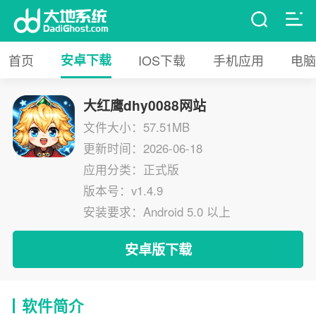
首页
安卓下载
IOS下载
手机应用
电脑
大红鹰dhy0088网站
文件大小：57.51MB
更新时间：2026-06-18
应用分类：正式版
版本号：v1.4.9
安装要求：Android 5.0 以上
安卓版下载
软件简介