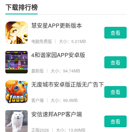
下载排行榜
慧安星APP更新版本
查看
电脑免费版
｜
大小：5.21MB
4和谐家园APP安卓版
查看
最新版
｜
大小：94.74MB
无废城市安卓版正版无广告下
载
查看
客户端
｜
大小：99.9MB
安信速邦APP客户端
查看
正版2026
｜
大小：13.89MB