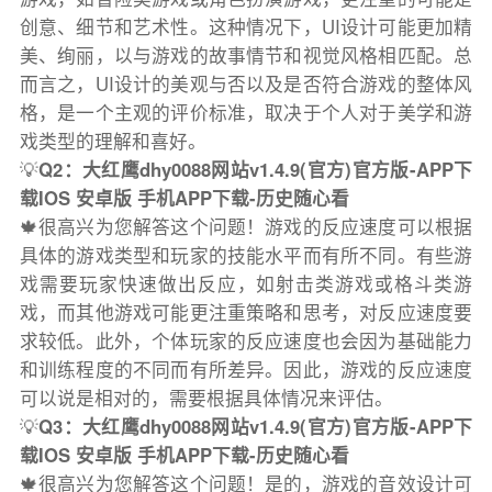
创意、细节和艺术性。这种情况下，UI设计可能更加精
美、绚丽，以与游戏的故事情节和视觉风格相匹配。总
而言之，UI设计的美观与否以及是否符合游戏的整体风
格，是一个主观的评价标准，取决于个人对于美学和游
戏类型的理解和喜好。
💡
Q2：大红鹰dhy0088网站v1.4.9(官方)官方版-APP下
载IOS 安卓版 手机APP下载-历史随心看
🍁很高兴为您解答这个问题！游戏的反应速度可以根据
具体的游戏类型和玩家的技能水平而有所不同。有些游
戏需要玩家快速做出反应，如射击类游戏或格斗类游
戏，而其他游戏可能更注重策略和思考，对反应速度要
求较低。此外，个体玩家的反应速度也会因为基础能力
和训练程度的不同而有所差异。因此，游戏的反应速度
可以说是相对的，需要根据具体情况来评估。
💡
Q3：大红鹰dhy0088网站v1.4.9(官方)官方版-APP下
载IOS 安卓版 手机APP下载-历史随心看
🍁很高兴为您解答这个问题！是的，游戏的音效设计可