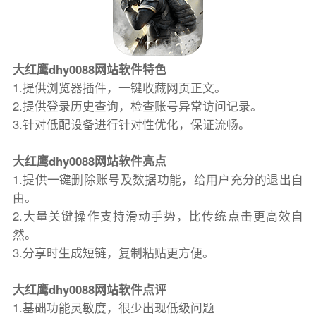
大红鹰dhy0088网站软件特色
1.提供浏览器插件，一键收藏网页正文。
2.提供登录历史查询，检查账号异常访问记录。
3.针对低配设备进行针对性优化，保证流畅。
大红鹰dhy0088网站软件亮点
1.提供一键删除账号及数据功能，给用户充分的退出自
由。
2.大量关键操作支持滑动手势，比传统点击更高效自
然。
3.分享时生成短链，复制粘贴更方便。
大红鹰dhy0088网站软件点评
1.基础功能灵敏度，很少出现低级问题