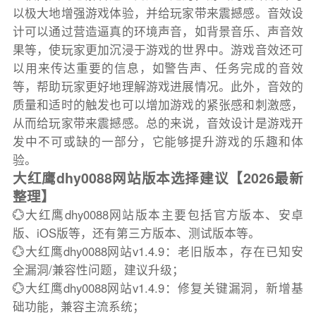
以极大地增强游戏体验，并给玩家带来震撼感。音效设
计可以通过营造逼真的环境声音，如背景音乐、声音效
果等，使玩家更加沉浸于游戏的世界中。游戏音效还可
以用来传达重要的信息，如警告声、任务完成的音效
等，帮助玩家更好地理解游戏进展情况。此外，音效的
质量和适时的触发也可以增加游戏的紧张感和刺激感，
从而给玩家带来震撼感。总的来说，音效设计是游戏开
发中不可或缺的一部分，它能够提升游戏的乐趣和体
验。
大红鹰dhy0088网站版本选择建议【2026最新
整理】
💮大红鹰dhy0088网站版本主要包括官方版本、安卓
版、iOS版等，还有第三方版本、测试版本等。
💮大红鹰dhy0088网站v1.4.9：老旧版本，存在已知安
全漏洞/兼容性问题，建议升级；
💮大红鹰dhy0088网站v1.4.9：修复关键漏洞，新增基
础功能，兼容主流系统；